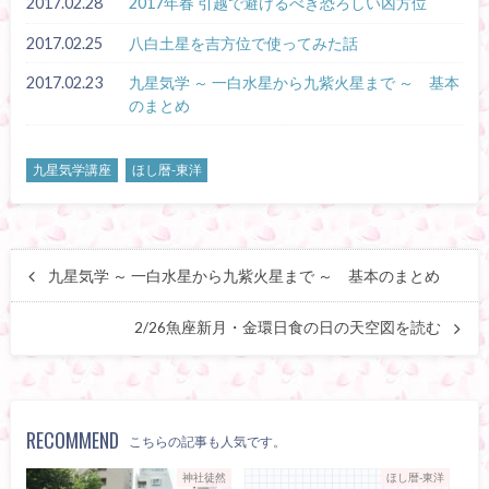
2017.02.28
2017年春 引越で避けるべき恐ろしい凶方位
2017.02.25
八白土星を吉方位で使ってみた話
2017.02.23
九星気学 ～ 一白水星から九紫火星まで ～ 基本
のまとめ
九星気学講座
ほし暦-東洋
九星気学 ～ 一白水星から九紫火星まで ～ 基本のまとめ
2/26魚座新月・金環日食の日の天空図を読む
RECOMMEND
こちらの記事も人気です。
神社徒然
ほし暦-東洋