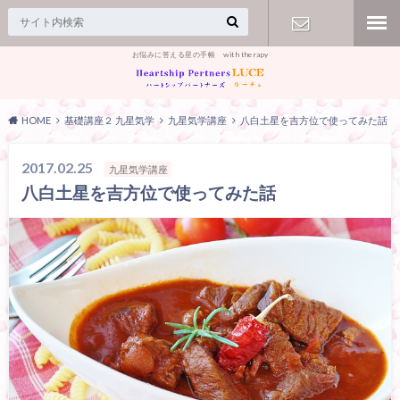
お悩みに答える星の手帳 with therapy
【お問合
せ】
HOME
基礎講座２ 九星気学
九星気学講座
八白土星を吉方位で使ってみた話
2017.02.25
九星気学講座
八白土星を吉方位で使ってみた話