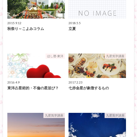
2015.9.12
2018.5.5
秋祭り～こよみコラム
立夏
ほし暦-東洋
九星気学講座
2016.4.9
2017.2.23
東洋占星術的・不倫の星並び？
七赤金星が象徴するもの
九星気学講座
九星気学講座