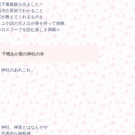
電子書籍版も出ました！
西洋占星術でわかること
星が教えてくれるものを
ミニ小説の主人公が身を持って体験。
ホロスコープを読む楽しさ満載☆
千晴あか梨の神社の本
「神社のあれこれ」
・神社、神道とはなんぞや
・代表的な御祭神