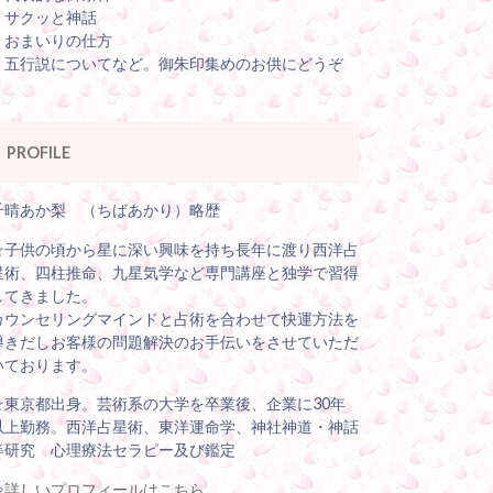
・サクッと神話
・おまいりの仕方
・五行説についてなど。御朱印集めのお供にどうぞ
PROFILE
千晴あか梨 （ちばあかり）略歴
☆子供の頃から星に深い興味を持ち長年に渡り西洋占
星術、四柱推命、九星気学など専門講座と独学で習得
してきました。
カウンセリングマインドと占術を合わせて快運方法を
導きだしお客様の問題解決のお手伝いをさせていただ
いております。
☆東京都出身。芸術系の大学を卒業後、企業に30年
以上勤務。西洋占星術、東洋運命学、神社神道・神話
等研究 心理療法セラピー及び鑑定
⇒
詳しいプロフィールはこちら