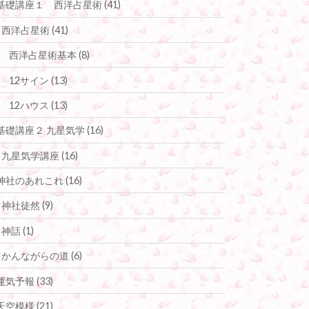
基礎講座１ 西洋占星術
(41)
西洋占星術
(41)
西洋占星術基本
(8)
12サイン
(13)
12ハウス
(13)
基礎講座２ 九星気学
(16)
九星気学講座
(16)
神社のあれこれ
(16)
神社徒然
(9)
神話
(1)
かんながらの道
(6)
運気予報
(33)
天空模様
(21)