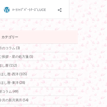
カテゴリー
月のコラム
(3)
ご挨拶・星の処方箋
(5)
ほし暦
(152)
ほし暦-西洋
(105)
ほし暦-東洋
(28)
暦コラム
(49)
今月の新月満月
(54)