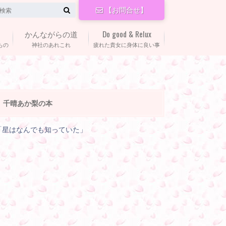
【お問合せ】
かんながらの道
Do good & Relux
もの
神社のあれこれ
疲れた貴女に身体に良い事
千晴あか梨の本
「星はなんでも知っていた」