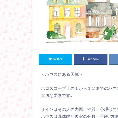
Twitter
Facebook
＜ハウスにある天体＞
ホロスコープ上の１から１２までのハウ
大切な要素です｡
サインはその人の内面、性質、心理傾向
ハウスは具体的な現実の分野、手段､方