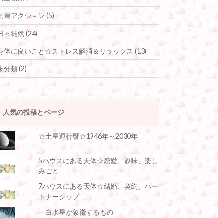
開運アクション
(5)
日々徒然
(24)
身体に良いこと☆ストレス解消＆リラックス
(13)
未分類
(2)
人気の投稿とページ
☆土星運行暦☆1946年～2030年
5ハウスにある天体☆恋愛、趣味、楽し
みごと
7ハウスにある天体☆結婚、契約、パー
トナーシップ
一白水星が象徴するもの