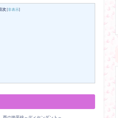
目次
[
非表示
]
、西の地平線～ディセンダント～