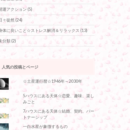
開運アクション
(5)
日々徒然
(24)
身体に良いこと☆ストレス解消＆リラックス
(13)
未分類
(2)
人気の投稿とページ
☆土星運行暦☆1946年～2030年
5ハウスにある天体☆恋愛、趣味、楽し
みごと
7ハウスにある天体☆結婚、契約、パー
トナーシップ
一白水星が象徴するもの