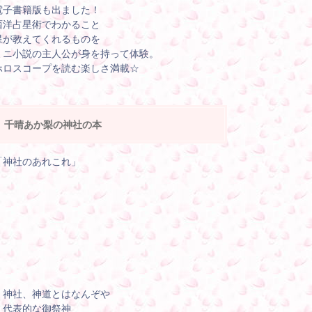
電子書籍版も出ました！
西洋占星術でわかること
星が教えてくれるものを
ミニ小説の主人公が身を持って体験。
ホロスコープを読む楽しさ満載☆
千晴あか梨の神社の本
「神社のあれこれ」
・神社、神道とはなんぞや
・代表的な御祭神