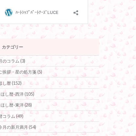
カテゴリー
月のコラム
(3)
ご挨拶・星の処方箋
(5)
ほし暦
(152)
ほし暦-西洋
(105)
ほし暦-東洋
(28)
暦コラム
(49)
今月の新月満月
(54)