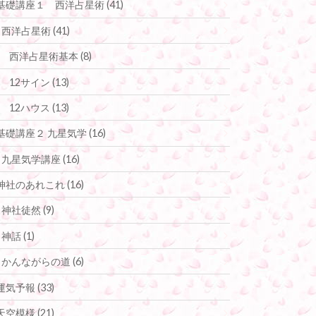
基礎講座１ 西洋占星術
(41)
西洋占星術
(41)
西洋占星術基本
(8)
12サイン
(13)
12ハウス
(13)
基礎講座２ 九星気学
(16)
九星気学講座
(16)
神社のあれこれ
(16)
神社徒然
(9)
神話
(1)
かんながらの道
(6)
運気予報
(33)
天空模様
(21)