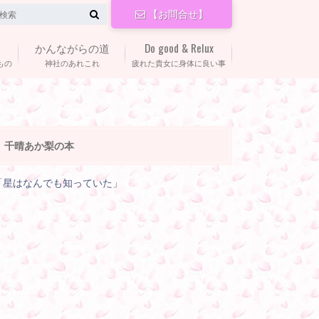
【お問合せ】
かんながらの道
Do good & Relux
もの
神社のあれこれ
疲れた貴女に身体に良い事
千晴あか梨の本
「星はなんでも知っていた」