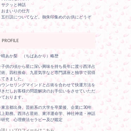
・サクッと神話
・おまいりの仕方
・五行説についてなど。御朱印集めのお供にどうぞ
PROFILE
千晴あか梨 （ちばあかり）略歴
☆子供の頃から星に深い興味を持ち長年に渡り西洋占
星術、四柱推命、九星気学など専門講座と独学で習得
してきました。
カウンセリングマインドと占術を合わせて快運方法を
導きだしお客様の問題解決のお手伝いをさせていただ
いております。
☆東京都出身。芸術系の大学を卒業後、企業に30年
以上勤務。西洋占星術、東洋運命学、神社神道・神話
等研究 心理療法セラピー及び鑑定
⇒
詳しいプロフィールはこちら