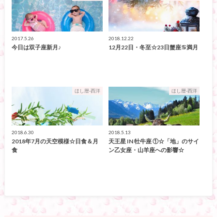
2017.5.26
2018.12.22
今日は双子座新月♪
12月22日・冬至☆23日蟹座♋満月
ほし暦-西洋
ほし暦-西洋
2018.6.30
2018.5.13
2018年7月の天空模様☆日食＆月
天王星 IN 牡牛座 ①☆「地」のサイ
食
ン乙女座・山羊座への影響☆