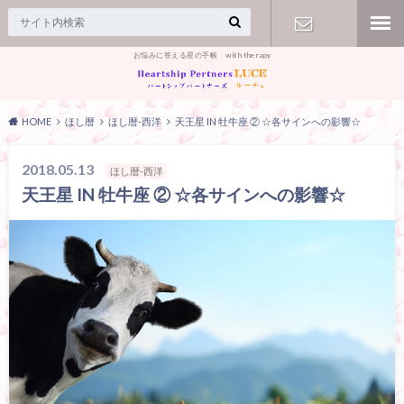
お悩みに答える星の手帳 with therapy
【お問合
せ】
HOME
ほし暦
ほし暦-西洋
天王星 IN 牡牛座 ② ☆各サインへの影響☆
2018.05.13
ほし暦-西洋
天王星 IN 牡牛座 ② ☆各サインへの影響☆