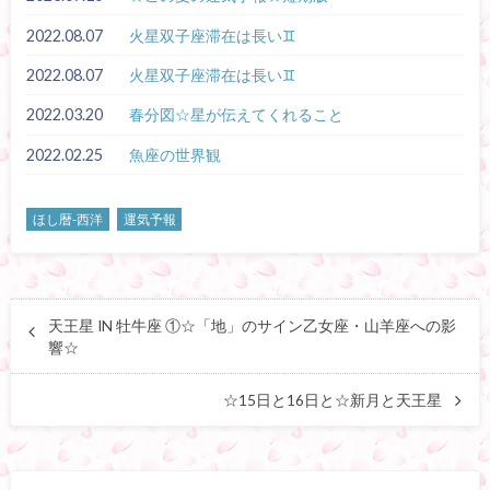
2022.08.07
火星双子座滞在は長い♊
2022.08.07
火星双子座滞在は長い♊
2022.03.20
春分図☆星が伝えてくれること
2022.02.25
魚座の世界観
ほし暦-西洋
運気予報
天王星 IN 牡牛座 ①☆「地」のサイン乙女座・山羊座への影
響☆
☆15日と16日と☆新月と天王星