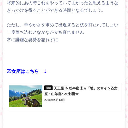
将来的にあの時これをやっていてよかったと思えるような
きっかけを得ることができる時期となるでしょう。
ただし、華やかさを求めて出過ぎると杭を打たれてしまい
一度落ち込むとなかなか立ち直れません
常に謙虚な姿勢を忘れずに
↓
乙女座はこちら
天王星 IN 牡牛座 ①☆「地」のサイン乙女
座・山羊座への影響☆
2018年5月13日