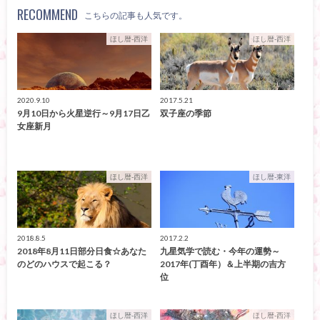
RECOMMEND
こちらの記事も人気です。
ほし暦-西洋
ほし暦-西洋
2020.9.10
2017.5.21
9月10日から火星逆行～9月17日乙
双子座の季節
女座新月
ほし暦-西洋
ほし暦-東洋
2018.8.5
2017.2.2
2018年8月11日部分日食☆あなた
九星気学で読む・今年の運勢～
のどのハウスで起こる？
2017年(丁酉年）＆上半期の吉方
位
ほし暦-西洋
ほし暦-西洋