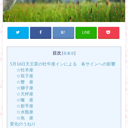
LINE
目次
[
非表示
]
5月16日天王星の牡牛座インによる 各サインへの影響
☆牡羊座
☆双子座
☆蟹 座
☆獅子座
☆天秤座
☆蠍 座
☆射手座
☆水瓶座
☆魚 座
変化のうねり