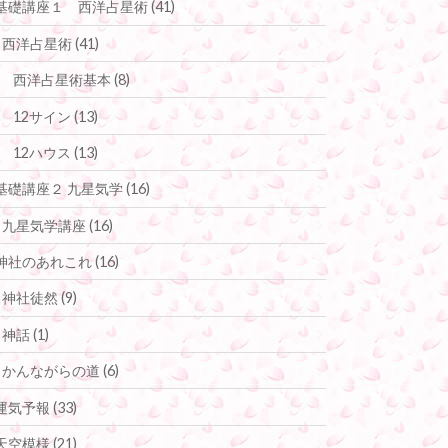
基礎講座１ 西洋占星術
(41)
西洋占星術
(41)
西洋占星術基本
(8)
12サイン
(13)
12ハウス
(13)
基礎講座２ 九星気学
(16)
九星気学講座
(16)
神社のあれこれ
(16)
神社徒然
(9)
神話
(1)
かんながらの道
(6)
運気予報
(33)
天空模様
(21)