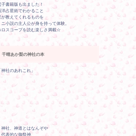
電子書籍版も出ました！
西洋占星術でわかること
星が教えてくれるものを
ミニ小説の主人公が身を持って体験。
ホロスコープを読む楽しさ満載☆
千晴あか梨の神社の本
「神社のあれこれ」
・神社、神道とはなんぞや
・代表的な御祭神