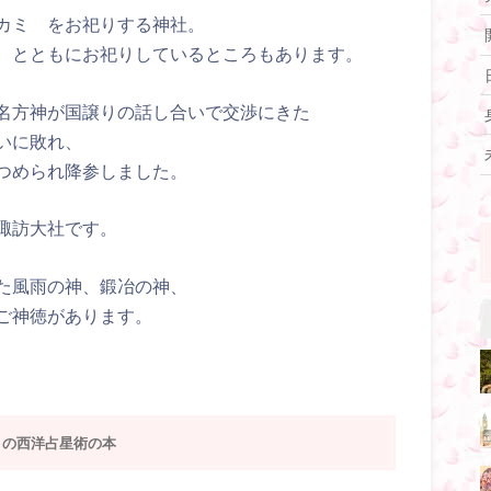
カミ をお祀りする神社。
 とともにお祀りしているところもあります。
名方神が国譲りの話し合いで交渉にきた
いに敗れ、
つめられ降参しました。
諏訪大社です。
た風雨の神、鍛冶の神、
ご神徳があります。
りの西洋占星術の本