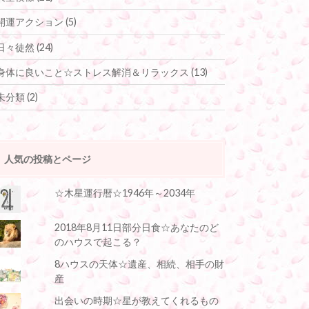
開運アクション
(5)
日々徒然
(24)
身体に良いこと☆ストレス解消＆リラックス
(13)
未分類
(2)
人気の投稿とページ
☆木星運行暦☆1946年～2034年
2018年8月11日部分日食☆あなたのど
のハウスで起こる？
8ハウスの天体☆遺産、相続、相手の財
産
出会いの時期☆星が教えてくれるもの