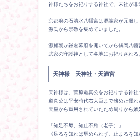
神様たちをお祀りする神社で、末社が非
京都府の石清水八幡宮は源義家が元服し
源氏から崇敬を集めていました。
源頼朝が鎌倉幕府を開いてから鶴岡八幡
武家の守護神として各地にお祀りされる
天神様 天神社・天満宮
天神様は、菅原道真公をお祀りする神社
道真公は平安時代右大臣まで務めた優れ
天皇から重用されていたため周りから嫉
「知足不辱、知止不殆（老子）」
《足るを知れば辱められず、止まるを知