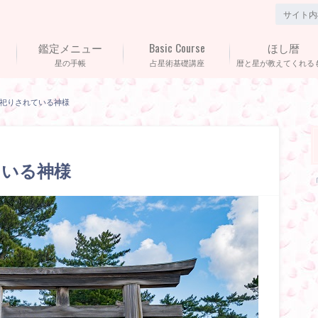
鑑定メニュー
Basic Course
ほし暦
星の手帳
占星術基礎講座
暦と星が教えてくれる
祀りされている神様
ている神様