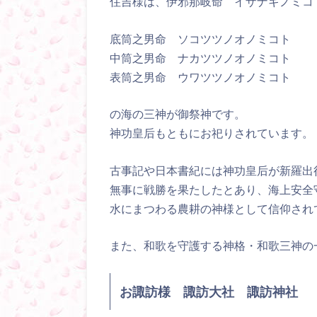
住吉様は、伊邪那岐命 イザナギノミコ
底筒之男命 ソコツツノオノミコト
中筒之男命 ナカツツノオノミコト
表筒之男命 ウワツツノオノミコト
の海の三神が御祭神です。
神功皇后もともにお祀りされています。
古事記や日本書紀には神功皇后が新羅出
無事に戦勝を果たしたとあり、海上安全
水にまつわる農耕の神様として信仰され
また、和歌を守護する神格・和歌三神の
お諏訪様 諏訪大社 諏訪神社