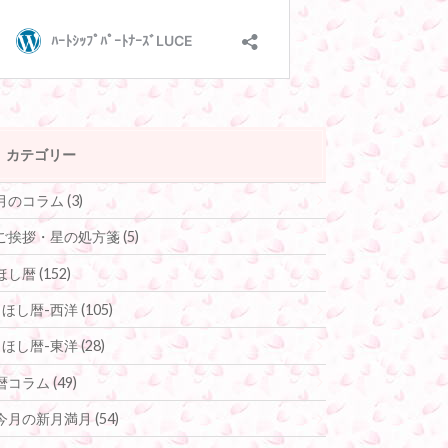
カテゴリー
月のコラム
(3)
ご挨拶・星の処方箋
(5)
ほし暦
(152)
ほし暦-西洋
(105)
ほし暦-東洋
(28)
暦コラム
(49)
今月の新月満月
(54)