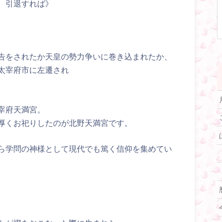
、引退すれば》
告をされたか天皇の勢力争いに巻き込まれたか、
太宰府市に左遷され
宰府天満宮。
厚くお祀りしたのが北野天満宮です。
ら学問の神様として現代でも篤く信仰を集めてい