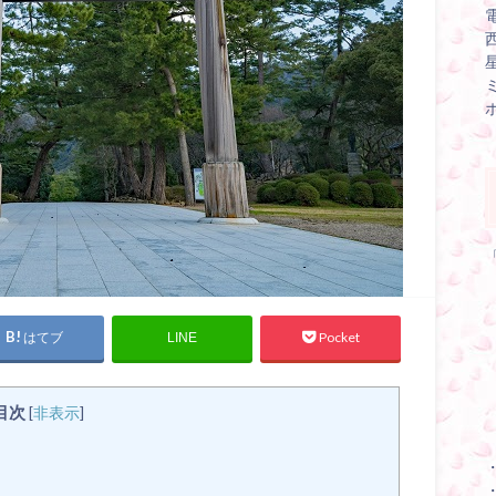
はてブ
Pocket
LINE
目次
[
非表示
]