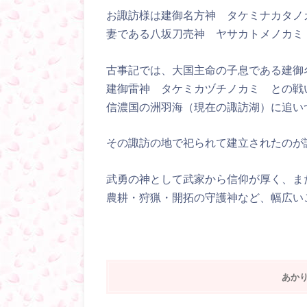
お諏訪様は建御名方神 タケミナカタノ
妻である八坂刀売神 ヤサカトメノカミ
古事記では、大国主命の子息である建御
建御雷神 タケミカヅチノカミ との戦
信濃国の洲羽海（現在の諏訪湖）に追い
その諏訪の地で祀られて建立されたのが
武勇の神として武家から信仰が厚く、ま
農耕・狩猟・開拓の守護神など、幅広い
あか