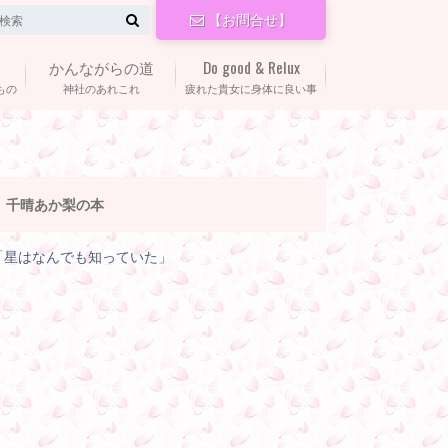
【お問合せ】
かんながらの道
Do good & Relux
もの
神社のあれこれ
疲れた貴女に身体に良い事
千晴あか梨の本
「星はなんでも知っていた」