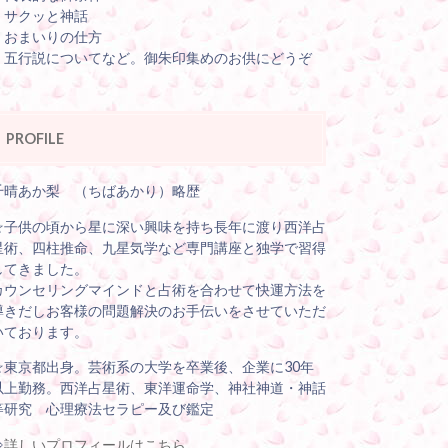
・サクッと神話
・おまいりの仕方
・五行説についてなど。御朱印集めのお供にどうぞ
PROFILE
千晴あか梨 （ちばあかり）略歴
☆子供の頃から星に深い興味を持ち長年に渡り西洋占
星術、四柱推命、九星気学など専門講座と独学で習得
してきました。
カウンセリングマインドと占術を合わせて快運方法を
導きだしお客様の問題解決のお手伝いをさせていただ
いております。
☆東京都出身。芸術系の大学を卒業後、企業に30年
以上勤務。西洋占星術、東洋運命学、神社神道・神話
等研究 心理療法セラピー及び鑑定
⇒
詳しいプロフィールはこちら