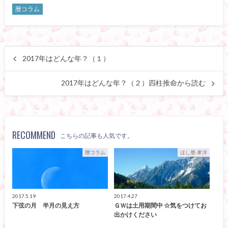
暦コラム
2017年はどんな年？（１）
2017年はどんな年？（２）四柱推命から読む
RECOMMEND
こちらの記事も人気です。
暦コラム
ほし暦-東洋
2017.5.19
2017.4.27
下弦の月 半月の見え方
ＧＷは土用期間中 ☆気をつけてお
出かけください