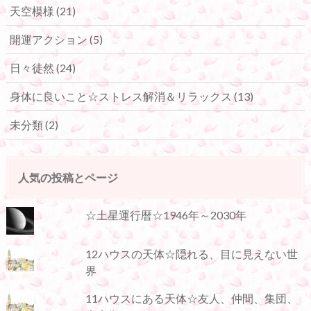
天空模様
(21)
開運アクション
(5)
日々徒然
(24)
身体に良いこと☆ストレス解消＆リラックス
(13)
未分類
(2)
人気の投稿とページ
☆土星運行暦☆1946年～2030年
12ハウスの天体☆隠れる、目に見えない世
界
11ハウスにある天体☆友人、仲間、集団、