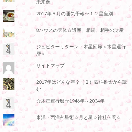
未来像
2017年５月の運気予報☆１２星座別
8ハウスの天体☆遺産、相続、相手の財産
ジュピターリターン・木星回帰＜木星運行
暦＞
サイトマップ
2017年はどんな年？（２）四柱推命から読
む
☆木星運行暦☆1946年～2034年
東洋・西洋占星術☆月と星☆神社仏閣☆