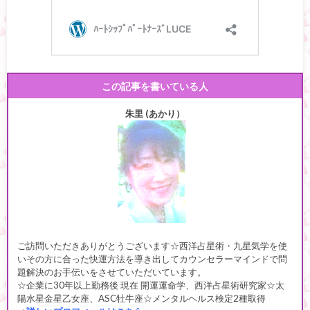
この記事を書いている人
朱里 (あかり）
ご訪問いただきありがとうございます☆西洋占星術・九星気学を使
いその方に合った快運方法を導き出してカウンセラーマインドで問
題解決のお手伝いをさせていただいています。
☆企業に30年以上勤務後 現在 開運運命学、西洋占星術研究家☆太
陽水星金星乙女座、ASC牡牛座☆メンタルヘルス検定2種取得