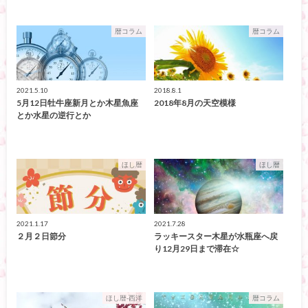
暦コラム
暦コラム
2021.5.10
2018.8.1
5月12日牡牛座新月とか木星魚座
2018年8月の天空模様
とか水星の逆行とか
ほし暦
ほし暦
2021.1.17
2021.7.28
２月２日節分
ラッキースター木星が水瓶座へ戻
り12月29日まで滞在☆
ほし暦-西洋
暦コラム