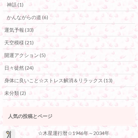
神話
(1)
かんながらの道
(6)
運気予報
(33)
天空模様
(21)
開運アクション
(5)
日々徒然
(24)
身体に良いこと☆ストレス解消＆リラックス
(13)
未分類
(2)
人気の投稿とページ
☆木星運行暦☆1946年～2034年