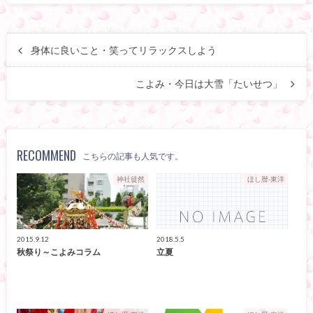
身体に良いこと・笑ってリラックスしよう
こよみ・今日は大雪「たいせつ」
RECOMMEND
こちらの記事も人気です。
神社徒然
ほし暦-東洋
2015.9.12
2018.5.5
秋祭り～こよみコラム
立夏