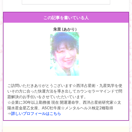
この記事を書いている人
朱里 (あかり）
ご訪問いただきありがとうございます☆西洋占星術・九星気学を使
いその方に合った快運方法を導き出してカウンセラーマインドで問
題解決のお手伝いをさせていただいています。
☆企業に30年以上勤務後 現在 開運運命学、西洋占星術研究家☆太
陽水星金星乙女座、ASC牡牛座☆メンタルヘルス検定2種取得
⇒
詳しいプロフィールはこちら