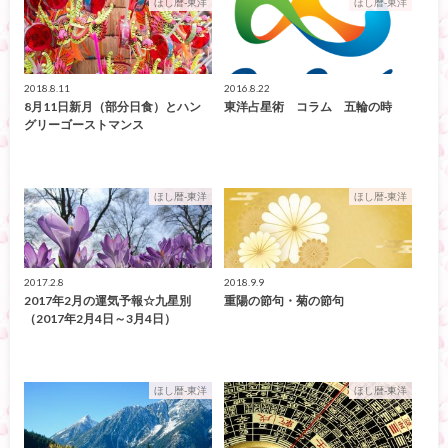
ほし暦-東洋
ほし暦-東洋
2018.8.11
2016.8.22
8月11日新月（部分日食）とハン
東洋占星術 コラム 五輪の時
グリーゴーストマンス
ほし暦-東洋
ほし暦-東洋
2017.2.8
2018.9.9
2017年2月の運気予報☆九星別
重陽の節句・菊の節句
（2017年2月4日～3月4日）
ほし暦-東洋
ほし暦-東洋