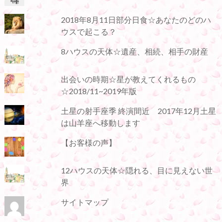
2018年8月11日部分日食☆あなたのどのハ
ウスで起こる？
8ハウスの天体☆遺産、相続、相手の財産
出会いの時期☆星が教えてくれるもの
☆2018/11~2019年版
土星の射手座季 終演間近 2017年12月土星
は山羊座へ移動します
【お客様の声】
12ハウスの天体☆隠れる、目に見えない世
界
サイトマップ