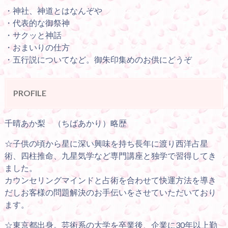
・神社、神道とはなんぞや
・代表的な御祭神
・サクッと神話
・おまいりの仕方
・五行説についてなど。御朱印集めのお供にどうぞ
PROFILE
千晴あか梨 （ちばあかり）略歴
☆子供の頃から星に深い興味を持ち長年に渡り西洋占星
術、四柱推命、九星気学など専門講座と独学で習得してき
ました。
カウンセリングマインドと占術を合わせて快運方法を導き
だしお客様の問題解決のお手伝いをさせていただいており
ます。
☆東京都出身。芸術系の大学を卒業後、企業に30年以上勤