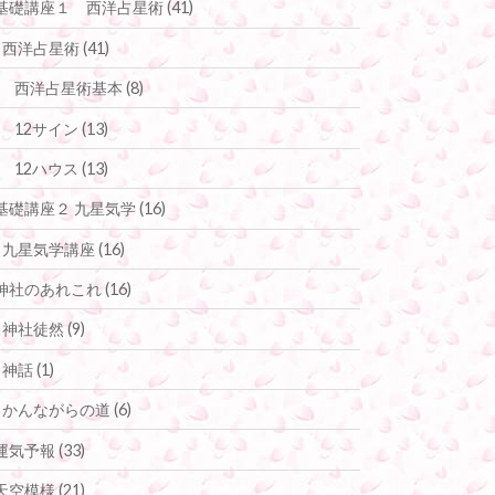
基礎講座１ 西洋占星術
(41)
西洋占星術
(41)
西洋占星術基本
(8)
12サイン
(13)
12ハウス
(13)
基礎講座２ 九星気学
(16)
九星気学講座
(16)
神社のあれこれ
(16)
神社徒然
(9)
神話
(1)
かんながらの道
(6)
運気予報
(33)
天空模様
(21)