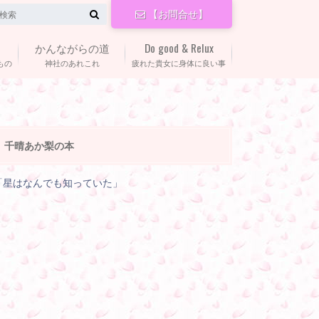
【お問合せ】
かんながらの道
Do good & Relux
もの
神社のあれこれ
疲れた貴女に身体に良い事
千晴あか梨の本
「星はなんでも知っていた」