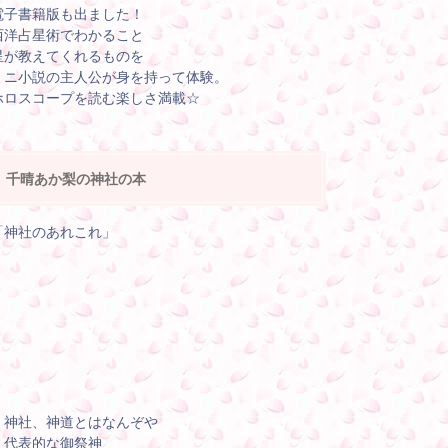
電子書籍版も出ました！
西洋占星術でわかること
星が教えてくれるものを
ミニ小説の主人公が身を持って体験。
ホロスコープを読む楽しさ満載☆
千晴あか梨の神社の本
「神社のあれこれ」
・神社、神道とはなんぞや
・代表的な御祭神