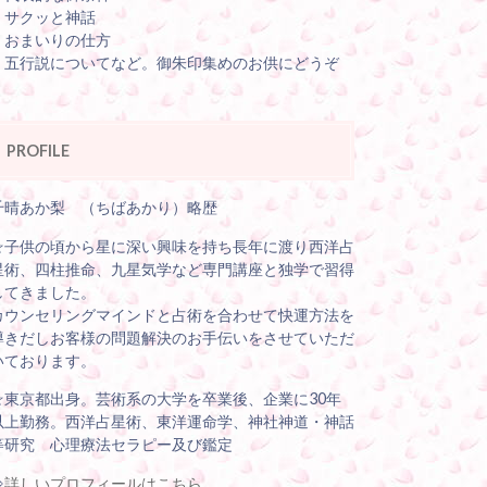
・サクッと神話
・おまいりの仕方
・五行説についてなど。御朱印集めのお供にどうぞ
PROFILE
千晴あか梨 （ちばあかり）略歴
☆子供の頃から星に深い興味を持ち長年に渡り西洋占
星術、四柱推命、九星気学など専門講座と独学で習得
してきました。
カウンセリングマインドと占術を合わせて快運方法を
導きだしお客様の問題解決のお手伝いをさせていただ
いております。
☆東京都出身。芸術系の大学を卒業後、企業に30年
以上勤務。西洋占星術、東洋運命学、神社神道・神話
等研究 心理療法セラピー及び鑑定
⇒
詳しいプロフィールはこちら