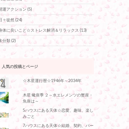
開運アクション
(5)
日々徒然
(24)
身体に良いこと☆ストレス解消＆リラックス
(13)
未分類
(2)
人気の投稿とページ
☆木星運行暦☆1946年～2034年
木星 蠍座季 ２～水エレメンツの蟹座・
魚座は～
5ハウスにある天体☆恋愛、趣味、楽し
みごと
7ハウスにある天体☆結婚、契約、パー