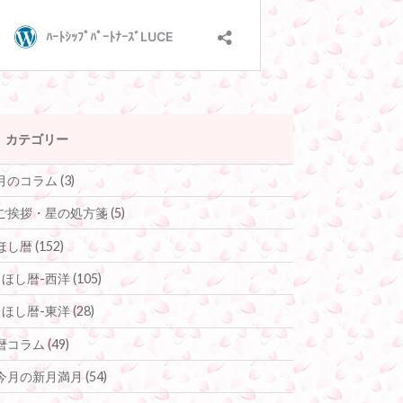
カテゴリー
月のコラム
(3)
ご挨拶・星の処方箋
(5)
ほし暦
(152)
ほし暦-西洋
(105)
ほし暦-東洋
(28)
暦コラム
(49)
今月の新月満月
(54)