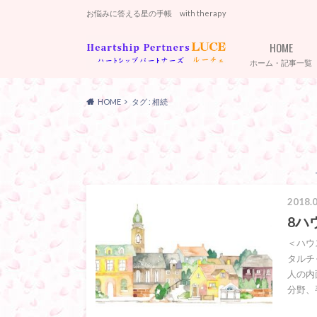
お悩みに答える星の手帳 with therapy
HOME
ホーム・記事一覧
HOME
タグ : 相続
2018.0
8ハ
＜ハウ
タルチ
人の内
分野、