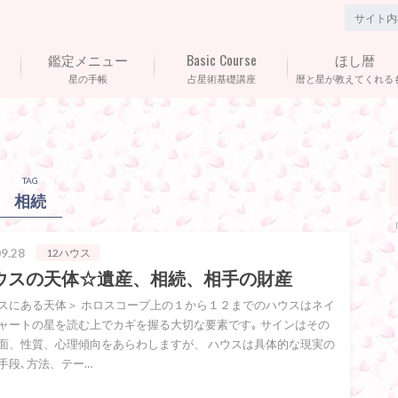
鑑定メニュー
Basic Course
ほし暦
星の手帳
占星術基礎講座
暦と星が教えてくれる
TAG
相続
9.28
12ハウス
ウスの天体☆遺産、相続、相手の財産
スにある天体＞ ホロスコープ上の１から１２までのハウスはネイ
ャートの星を読む上でカギを握る大切な要素です｡ サインはその
面、性質、心理傾向をあらわしますが、 ハウスは具体的な現実の
手段､方法、テー…