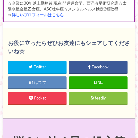
☆企業に30年以上勤務後 現在 開運運命学、西洋占星術研究家☆太
陽水星金星乙女座、ASC牡牛座☆メンタルヘルス検定2種取得
⇒
詳しいプロフィールはこちら
お役に立ったらぜひお友達にもシェアしてくださ
いね☆
Twitter
Facebook
はてブ
LINE
Pocket
feedly