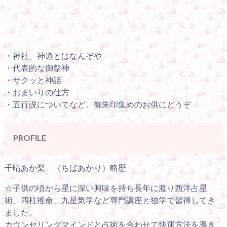
・神社、神道とはなんぞや
・代表的な御祭神
・サクッと神話
・おまいりの仕方
・五行説についてなど。御朱印集めのお供にどうぞ
PROFILE
千晴あか梨 （ちばあかり）略歴
☆子供の頃から星に深い興味を持ち長年に渡り西洋占星
術、四柱推命、九星気学など専門講座と独学で習得してき
ました。
カウンセリングマインドと占術を合わせて快運方法を導き