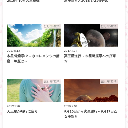
2016年10月の星模様
魚座新月と2018/3/21春分図
ほし暦-西洋
ほし暦-西洋
2017.8.13
2017.4.24
木星 蠍座季 ２～水エレメンツの蟹
冥王星逆行～ 木星蠍座季への序章
座・魚座は～
☆
ほし暦-西洋
ほし暦-西洋
2019.1.28
2020.9.10
天王星が順行に戻り
9月10日から火星逆行～9月17日乙
女座新月