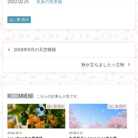
2022.02.25
魚座の世界観
ほし暦-西洋
2018年8月の天空模様
秋が立ちました☆立秋
RECOMMEND
こちらの記事も人気です。
ほし暦-西洋
ほし暦-西洋
2016.10.3
2018.3.17