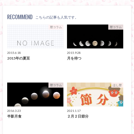
RECOMMEND
こちらの記事も人気です。
暦コラム
暦コラム
2015.6.18
2015.9.28
2015年の夏至
月を待つ
暦コラム
ほし暦
2016.3.23
2021.1.17
半影月食
２月２日節分