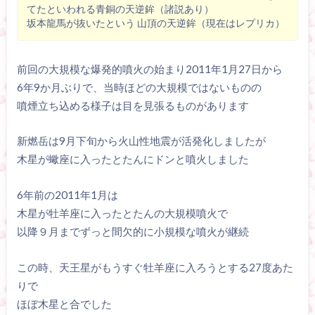
てたといわれる青銅の天逆鉾（諸説あり）
坂本龍馬が抜いたという 山頂の天逆鉾（現在はレプリカ）
前回の大規模な爆発的噴火の始まり2011年1月27日から
6年9か月ぶりで、当時ほどの大規模ではないものの
噴煙立ち込める様子は目を見張るものがあります
新燃岳は9月下旬から火山性地震が活発化しましたが
木星が蠍座に入ったとたんにドンと噴火しました
6年前の2011年1月は
木星が牡羊座に入ったとたんの大規模噴火で
以降９月までずっと間欠的に小規模な噴火が継続
この時、天王星がもうすぐ牡羊座に入ろうとする27度あた
りで
ほぼ木星と合でした