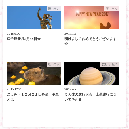
暦コラム
暦コラム
2018.6.10
2017.1.2
双子座新月6月14日☆
明けましておめでとうございます
☆
暦コラム
ほし暦-西洋
2016.12.21
2017.4.5
こよみ・１２月２１日冬至 冬至
５天体の逆行大会・土星逆行につ
とは
いて考える