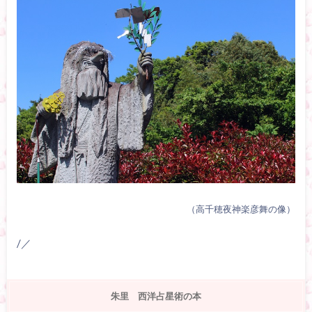
（高千穂夜神楽彦舞の像）
/／
朱里 西洋占星術の本