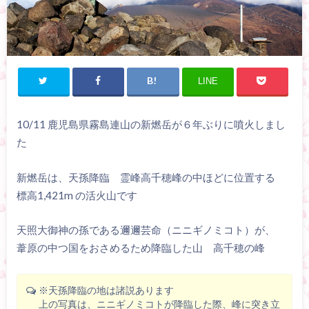
LINE
10/11 鹿児島県霧島連山の新燃岳が６年ぶりに噴火しまし
た
新燃岳は、天孫降臨 霊峰高千穂峰の中ほどに位置する
標高1,421m の活火山です
天照大御神の孫である邇邇芸命（ニニギノミコト）が、
葦原の中つ国をおさめるため降臨した山 高千穂の峰
※天孫降臨の地は諸説あります
上の写真は、ニニギノミコトが降臨した際、峰に突き立