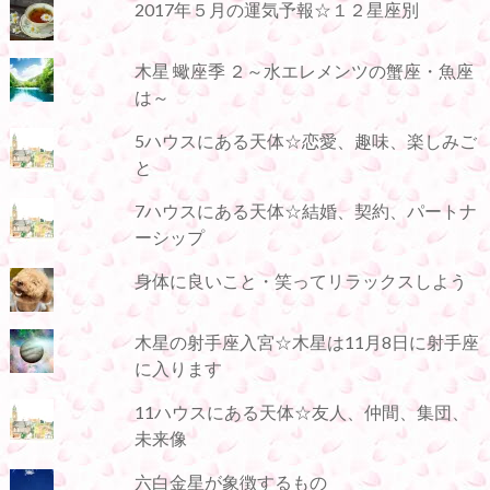
2017年５月の運気予報☆１２星座別
木星 蠍座季 ２～水エレメンツの蟹座・魚座
は～
5ハウスにある天体☆恋愛、趣味、楽しみご
と
7ハウスにある天体☆結婚、契約、パートナ
ーシップ
身体に良いこと・笑ってリラックスしよう
木星の射手座入宮☆木星は11月8日に射手座
に入ります
11ハウスにある天体☆友人、仲間、集団、
未来像
六白金星が象徴するもの