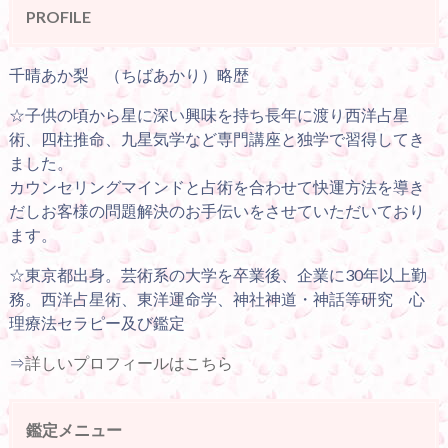
PROFILE
千晴あか梨 （ちばあかり）略歴
☆子供の頃から星に深い興味を持ち長年に渡り西洋占星
術、四柱推命、九星気学など専門講座と独学で習得してき
ました。
カウンセリングマインドと占術を合わせて快運方法を導き
だしお客様の問題解決のお手伝いをさせていただいており
ます。
☆東京都出身。芸術系の大学を卒業後、企業に30年以上勤
務。西洋占星術、東洋運命学、神社神道・神話等研究 心
理療法セラピー及び鑑定
⇒
詳しいプロフィールはこちら
鑑定メニュー