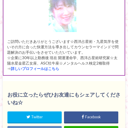
ご訪問いただきありがとうございます☆西洋占星術・九星気学を使
いその方に合った快運方法を導き出してカウンセラーマインドで問
題解決のお手伝いをさせていただいています。
☆企業に30年以上勤務後 現在 開運運命学、西洋占星術研究家☆太
陽水星金星乙女座、ASC牡牛座☆メンタルヘルス検定2種取得
⇒
詳しいプロフィールはこちら
お役に立ったらぜひお友達にもシェアしてくださ
いね☆
Twitter
Facebook