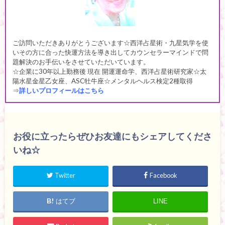
ご訪問いただきありがとうございます☆西洋占星術・九星気学を使
いその方に合った快運方法を導き出してカウンセラーマインドで問
題解決のお手伝いをさせていただいています。
☆企業に30年以上勤務後 現在 開運運命学、西洋占星術研究家☆太
陽水星金星乙女座、ASC牡牛座☆メンタルヘルス検定2種取得
⇒
詳しいプロフィールはこちら
お役に立ったらぜひお友達にもシェアしてくださ
いね☆
Twitter
Facebook
はてブ
LINE