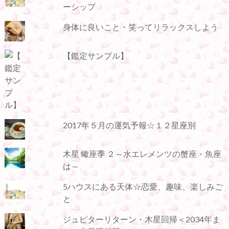
ーシップ
身体に良いこと・笑ってリラックスしよう
【鑑定サンプル】
2017年５月の運気予報☆１２星座別
木星 蠍座季 ２～水エレメンツの蟹座・魚座
は～
5ハウスにある天体☆恋愛、趣味、楽しみご
と
ジュピターリターン・木星回帰＜2034年ま