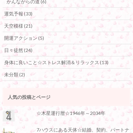
かんながらの道
(6)
運気予報
(33)
天空模様
(21)
開運アクション
(5)
日々徒然
(24)
身体に良いこと☆ストレス解消＆リラックス
(13)
未分類
(2)
人気の投稿とページ
☆木星運行暦☆1946年～2034年
7ハウスにある天体☆結婚、契約、パートナ