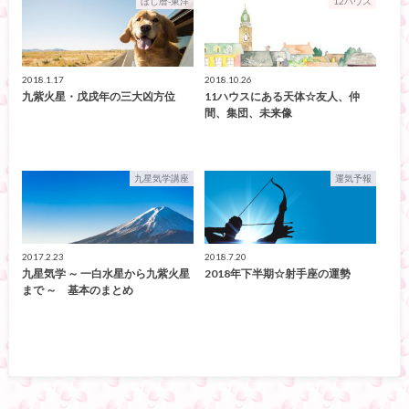
ほし暦-東洋
12ハウス
2018.1.17
2018.10.26
九紫火星・戊戌年の三大凶方位
11ハウスにある天体☆友人、仲
間、集団、未来像
九星気学講座
運気予報
2017.2.23
2018.7.20
九星気学 ～ 一白水星から九紫火星
2018年下半期☆射手座の運勢
まで ～ 基本のまとめ