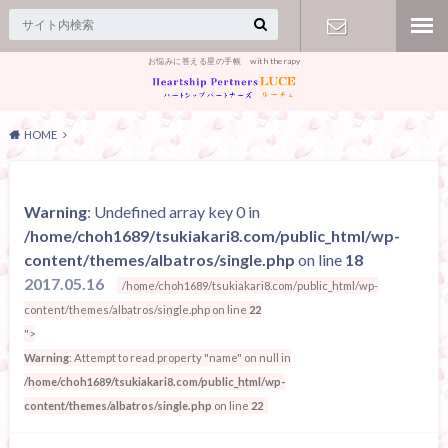
お悩みに答える星の手帳 with therapy
【お問合
せ】
HOME
Warning
: Undefined array key 0 in
/home/choh1689/tsukiakari8.com/public_html/wp-
content/themes/albatros/single.php
on line
18
2017.05.16
/home/choh1689/tsukiakari8.com/public_html/wp-
content/themes/albatros/single.php on line
22
">
Warning
: Attempt to read property "name" on null in
/home/choh1689/tsukiakari8.com/public_html/wp-
content/themes/albatros/single.php
on line
22