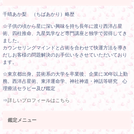
千晴あか梨 （ちばあかり）略歴
☆子供の頃から星に深い興味を持ち長年に渡り西洋占星
術、四柱推命、九星気学など専門講座と独学で習得してき
ました。
カウンセリングマインドと占術を合わせて快運方法を導き
だしお客様の問題解決のお手伝いをさせていただいており
ます。
☆東京都出身。芸術系の大学を卒業後、企業に30年以上勤
務。西洋占星術、東洋運命学、神社神道・神話等研究 心
理療法セラピー及び鑑定
⇒
詳しいプロフィールはこちら
鑑定メニュー