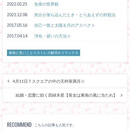
2022.02.25
魚座の世界観
2021.12.08
気分が落ち込んだとき・とりあえずの対処法
2017.05.16
自己一致と太陽＆月のアスペクト
2017.04.14
浄化・祓いの方法☆
身体に良いこと☆ストレス解消＆リラックス
4月11日Ｔスクエアの中の天秤座満月☆
結婚・恋愛に効く四緑木星【長女は東南の風に当たれ】
RECOMMEND
こちらの記事も人気です。