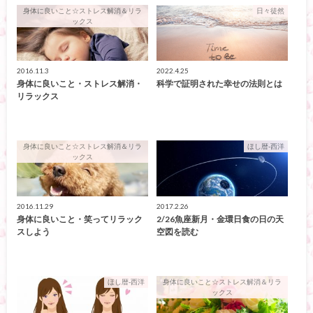
身体に良いこと☆ストレス解消＆リラ
日々徒然
ックス
2016.11.3
2022.4.25
身体に良いこと・ストレス解消・
科学で証明された幸せの法則とは
リラックス
身体に良いこと☆ストレス解消＆リラ
ほし暦-西洋
ックス
2016.11.29
2017.2.26
身体に良いこと・笑ってリラック
2/26魚座新月・金環日食の日の天
スしよう
空図を読む
ほし暦-西洋
身体に良いこと☆ストレス解消＆リラ
ックス