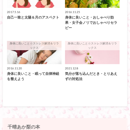
2017.5.16
2016.11.25
自己一致と太陽＆月のアスペクト
身体に良いこと・おしゃべり効
果・女子会ノリでおしゃべりセラ
ピー
身体に良いこと☆ストレス解消＆リラ
身体に良いこと☆ストレス解消＆リラ
ックス
ックス
2016.11.20
2021.12.8
身体に良いこと・眠って自律神経
気分が落ち込んだとき・とりあえ
を整えよう
ずの対処法
千晴あか梨の本