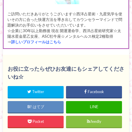
ご訪問いただきありがとうございます☆西洋占星術・九星気学を使
いその方に合った快運方法を導き出してカウンセラーマインドで問
題解決のお手伝いをさせていただいています。
☆企業に30年以上勤務後 現在 開運運命学、西洋占星術研究家☆太
陽水星金星乙女座、ASC牡牛座☆メンタルヘルス検定2種取得
⇒
詳しいプロフィールはこちら
お役に立ったらぜひお友達にもシェアしてくださ
いね☆
Twitter
Facebook
はてブ
LINE
Pocket
feedly