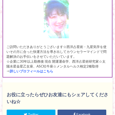
ご訪問いただきありがとうございます☆西洋占星術・九星気学を使
いその方に合った快運方法を導き出してカウンセラーマインドで問
題解決のお手伝いをさせていただいています。
☆企業に30年以上勤務後 現在 開運運命学、西洋占星術研究家☆太
陽水星金星乙女座、ASC牡牛座☆メンタルヘルス検定2種取得
⇒
詳しいプロフィールはこちら
お役に立ったらぜひお友達にもシェアしてくださ
いね☆
Twitter
Facebook