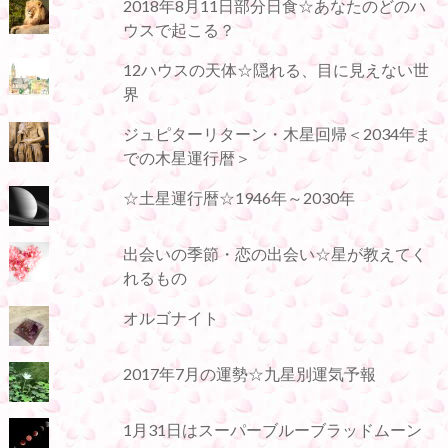
2018年8月11日部分日食☆あなたのどのハ
ウスで起こる？
12ハウスの天体☆隠れる、目に見えない世
界
ジュピターリターン・木星回帰＜2034年ま
での木星運行暦＞
☆土星運行暦☆1946年～2030年
出会いの季節・恋の出会い☆星が教えてく
れるもの
オルゴナイト
2017年7月の運勢☆九星別運気予報
1月31日はスーパーブルーブラッドムーン