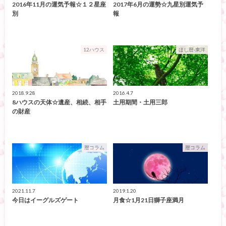
2016年11月の運気予報☆１２星座
2017年6月の運勢☆九星別運気予
別
報
12ハウス
ほし暦-東洋
2018.9.28
2016.4.7
8ハウスの天体☆遺産、相続、相手
土用期間・土用三郎
の財産
暦コラム
暦コラム
2021.11.7
2019.1.20
今日はイーグルズゲート
月食☆1月21日獅子座満月