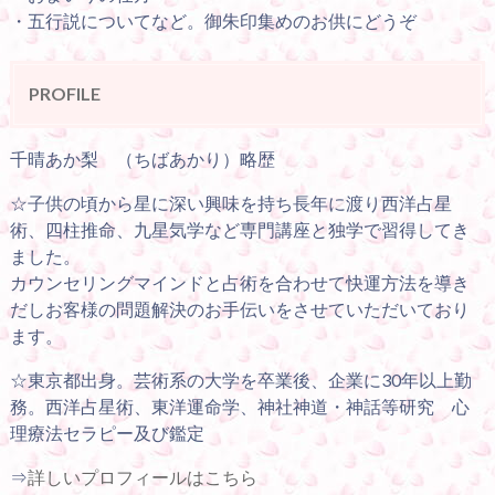
・五行説についてなど。御朱印集めのお供にどうぞ
PROFILE
千晴あか梨 （ちばあかり）略歴
☆子供の頃から星に深い興味を持ち長年に渡り西洋占星
術、四柱推命、九星気学など専門講座と独学で習得してき
ました。
カウンセリングマインドと占術を合わせて快運方法を導き
だしお客様の問題解決のお手伝いをさせていただいており
ます。
☆東京都出身。芸術系の大学を卒業後、企業に30年以上勤
務。西洋占星術、東洋運命学、神社神道・神話等研究 心
理療法セラピー及び鑑定
⇒
詳しいプロフィールはこちら