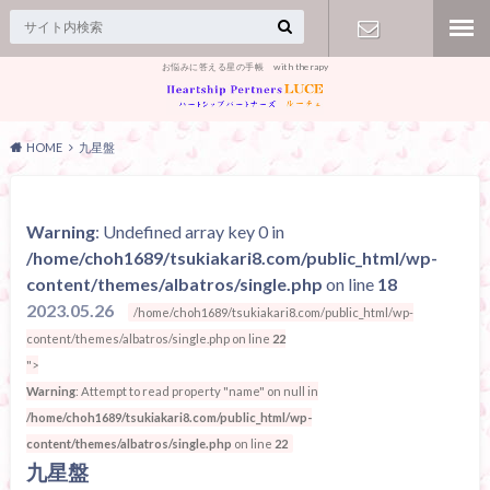
お悩みに答える星の手帳 with therapy
【お問合
せ】
HOME
九星盤
Warning
: Undefined array key 0 in
/home/choh1689/tsukiakari8.com/public_html/wp-
content/themes/albatros/single.php
on line
18
2023.05.26
/home/choh1689/tsukiakari8.com/public_html/wp-
content/themes/albatros/single.php on line
22
">
Warning
: Attempt to read property "name" on null in
/home/choh1689/tsukiakari8.com/public_html/wp-
content/themes/albatros/single.php
on line
22
九星盤