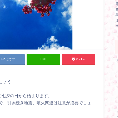
はてブ
Pocket
LINE
しょう
に七夕の日から始まります。
で、引き続き地震、噴火関連は注意が必要でしょ