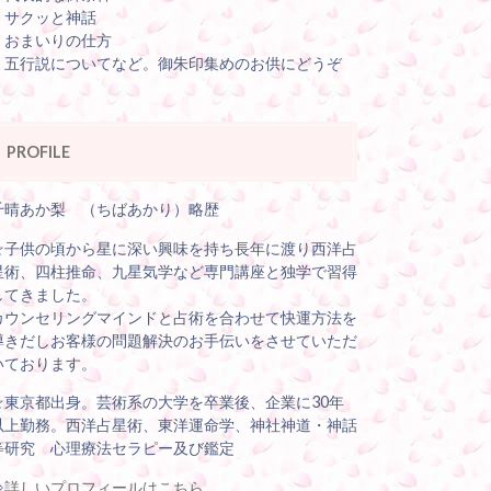
・サクッと神話
・おまいりの仕方
・五行説についてなど。御朱印集めのお供にどうぞ
PROFILE
千晴あか梨 （ちばあかり）略歴
☆子供の頃から星に深い興味を持ち長年に渡り西洋占
星術、四柱推命、九星気学など専門講座と独学で習得
してきました。
カウンセリングマインドと占術を合わせて快運方法を
導きだしお客様の問題解決のお手伝いをさせていただ
いております。
☆東京都出身。芸術系の大学を卒業後、企業に30年
以上勤務。西洋占星術、東洋運命学、神社神道・神話
等研究 心理療法セラピー及び鑑定
⇒
詳しいプロフィールはこちら