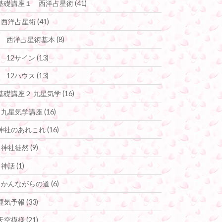
基礎講座１ 西洋占星術
(41)
西洋占星術
(41)
西洋占星術基本
(8)
12サイン
(13)
12ハウス
(13)
基礎講座２ 九星気学
(16)
九星気学講座
(16)
神社のあれこれ
(16)
神社徒然
(9)
神話
(1)
かんながらの道
(6)
運気予報
(33)
天空模様
(21)