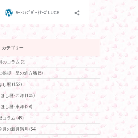
カテゴリー
月のコラム
(3)
ご挨拶・星の処方箋
(5)
ほし暦
(152)
ほし暦-西洋
(105)
ほし暦-東洋
(28)
暦コラム
(49)
今月の新月満月
(54)