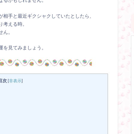
が相手と最近ギクシャクしていたとしたら、
り考える時。
せん。
運を見てみましょう。
目次
[
非表示
]