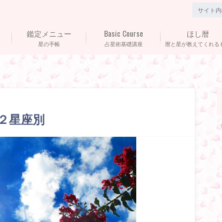
鑑定メニュー
Basic Course
ほし暦
星の手帳
占星術基礎講座
暦と星が教えてくれる
１２星座別