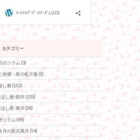
カテゴリー
月のコラム
(3)
ご挨拶・星の処方箋
(5)
ほし暦
(152)
ほし暦-西洋
(105)
ほし暦-東洋
(28)
暦コラム
(49)
今月の新月満月
(54)