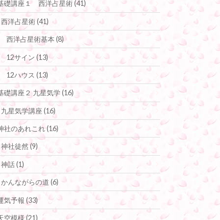
基礎講座１ 西洋占星術
(41)
西洋占星術
(41)
西洋占星術基本
(8)
12サイン
(13)
12ハウス
(13)
基礎講座２ 九星気学
(16)
九星気学講座
(16)
神社のあれこれ
(16)
神社徒然
(9)
神話
(1)
かんながらの道
(6)
運気予報
(33)
天空模様
(21)