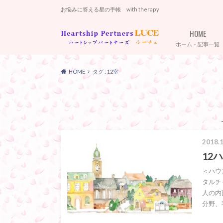
お悩みに答える星の手帳 with therapy
HOME
ホーム・記事一覧
HOME
タグ : 12室
2018.1
12
＜ハウ
タルチ
人の内
分野、