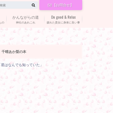
【お問合せ】
かんながらの道
Do good & Relux
もの
神社のあれこれ
疲れた貴女に身体に良い事
千晴あか梨の本
「星はなんでも知っていた」