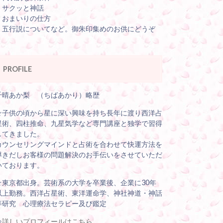
・サクッと神話
・おまいりの仕方
・五行説についてなど。御朱印集めのお供にどうぞ
PROFILE
千晴あか梨 （ちばあかり）略歴
☆子供の頃から星に深い興味を持ち長年に渡り西洋占
星術、四柱推命、九星気学など専門講座と独学で習得
してきました。
カウンセリングマインドと占術を合わせて快運方法を
導きだしお客様の問題解決のお手伝いをさせていただ
いております。
☆東京都出身。芸術系の大学を卒業後、企業に30年
以上勤務。西洋占星術、東洋運命学、神社神道・神話
等研究 心理療法セラピー及び鑑定
⇒
詳しいプロフィールはこちら