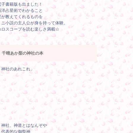
電子書籍版も出ました！
西洋占星術でわかること
星が教えてくれるものを
ミニ小説の主人公が身を持って体験。
ホロスコープを読む楽しさ満載☆
千晴あか梨の神社の本
「神社のあれこれ」
・神社、神道とはなんぞや
・代表的な御祭神