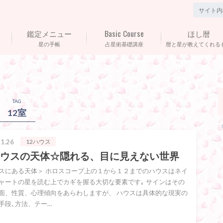
鑑定メニュー
Basic Course
ほし暦
星の手帳
占星術基礎講座
暦と星が教えてくれる
TAG
12室
1.26
12ハウス
ハウスの天体☆隠れる、目に見えない世界
スにある天体＞ ホロスコープ上の１から１２までのハウスはネイ
ャートの星を読む上でカギを握る大切な要素です｡ サインはその
面、性質、心理傾向をあらわしますが、 ハウスは具体的な現実の
手段､方法、テー…