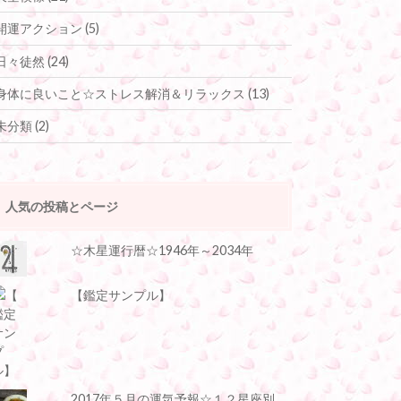
開運アクション
(5)
日々徒然
(24)
身体に良いこと☆ストレス解消＆リラックス
(13)
未分類
(2)
人気の投稿とページ
☆木星運行暦☆1946年～2034年
【鑑定サンプル】
2017年５月の運気予報☆１２星座別