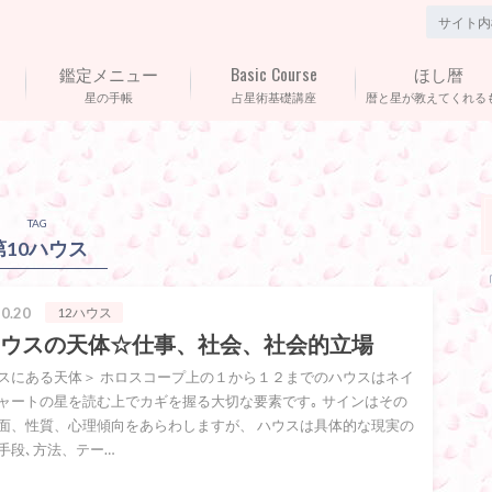
鑑定メニュー
Basic Course
ほし暦
星の手帳
占星術基礎講座
暦と星が教えてくれる
TAG
第10ハウス
0.20
12ハウス
ハウスの天体☆仕事、社会、社会的立場
スにある天体＞ ホロスコープ上の１から１２までのハウスはネイ
ャートの星を読む上でカギを握る大切な要素です｡ サインはその
面、性質、心理傾向をあらわしますが、 ハウスは具体的な現実の
手段､方法、テー…