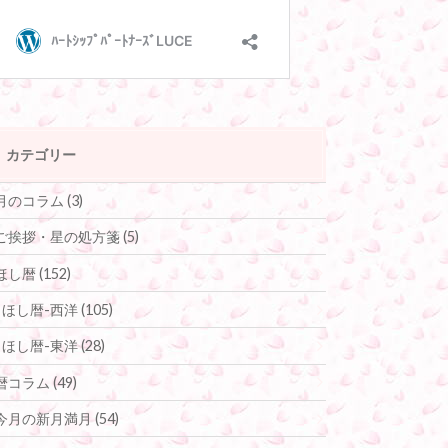
カテゴリー
月のコラム
(3)
ご挨拶・星の処方箋
(5)
ほし暦
(152)
ほし暦-西洋
(105)
ほし暦-東洋
(28)
暦コラム
(49)
今月の新月満月
(54)