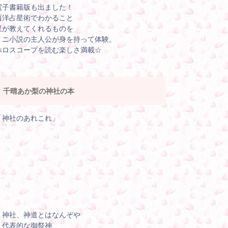
電子書籍版も出ました！
西洋占星術でわかること
星が教えてくれるものを
ミニ小説の主人公が身を持って体験。
ホロスコープを読む楽しさ満載☆
千晴あか梨の神社の本
「神社のあれこれ」
・神社、神道とはなんぞや
・代表的な御祭神