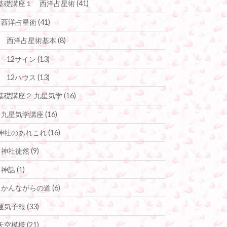
基礎講座１ 西洋占星術
(41)
西洋占星術
(41)
西洋占星術基本
(8)
12サイン
(13)
12ハウス
(13)
基礎講座２ 九星気学
(16)
九星気学講座
(16)
神社のあれこれ
(16)
神社徒然
(9)
神話
(1)
かんながらの道
(6)
運気予報
(33)
天空模様
(21)