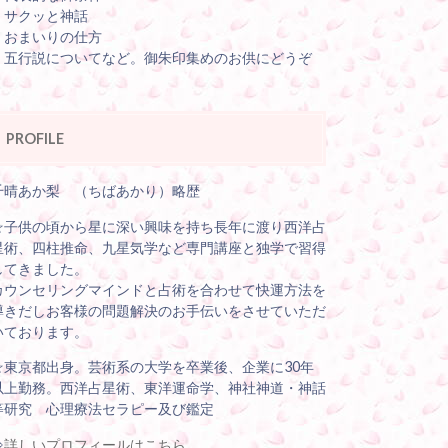
・サクッと神話
・おまいりの仕方
・五行説についてなど。御朱印集めのお供にどうぞ
PROFILE
千晴あか梨 （ちばあかり）略歴
☆子供の頃から星に深い興味を持ち長年に渡り西洋占
星術、四柱推命、九星気学など専門講座と独学で習得
してきました。
カウンセリングマインドと占術を合わせて快運方法を
導きだしお客様の問題解決のお手伝いをさせていただ
いております。
☆東京都出身。芸術系の大学を卒業後、企業に30年
以上勤務。西洋占星術、東洋運命学、神社神道・神話
等研究 心理療法セラピー及び鑑定
⇒
詳しいプロフィールはこちら