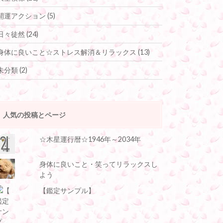
開運アクション
(5)
日々徒然
(24)
身体に良いこと☆ストレス解消＆リラックス
(13)
未分類
(2)
人気の投稿とページ
☆木星運行暦☆1946年～2034年
身体に良いこと・笑ってリラックスし
よう
【鑑定サンプル】