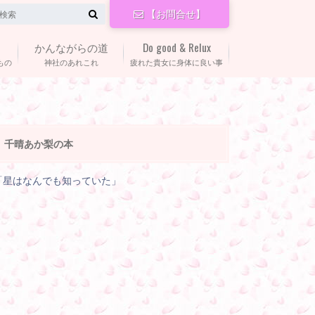
【お問合せ】
かんながらの道
Do good & Relux
もの
神社のあれこれ
疲れた貴女に身体に良い事
千晴あか梨の本
「星はなんでも知っていた」