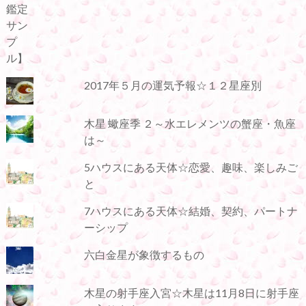
2017年５月の運気予報☆１２星座別
木星 蠍座季 ２～水エレメンツの蟹座・魚座
は～
5ハウスにある天体☆恋愛、趣味、楽しみご
と
7ハウスにある天体☆結婚、契約、パートナ
ーシップ
六白金星が象徴するもの
木星の射手座入宮☆木星は11月8日に射手座