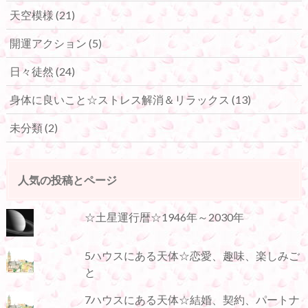
天空模様
(21)
開運アクション
(5)
日々徒然
(24)
身体に良いこと☆ストレス解消＆リラックス
(13)
未分類
(2)
人気の投稿とページ
☆土星運行暦☆1946年～2030年
5ハウスにある天体☆恋愛、趣味、楽しみご
と
7ハウスにある天体☆結婚、契約、パートナ