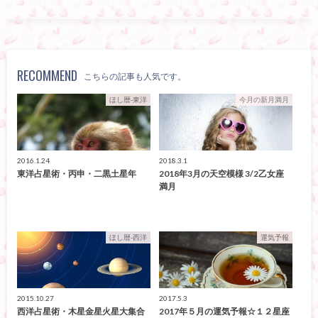
RECOMMEND
こちらの記事も人気です。
ほし暦-東洋
今月の新月満月
2016.1.24
2018.3.1
東洋占星術・丙申・二黒土星年
2018年3月の天空模様 3/2乙女座
満月
ほし暦-西洋
運気予報
2015.10.27
2017.5.3
西洋占星術・木星金星火星大集合
2017年５月の運気予報☆１２星座