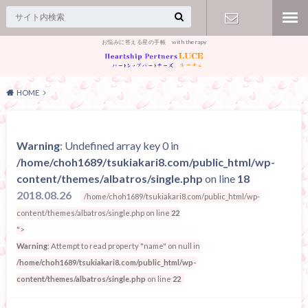
お悩みに答える星の手帳 with therapy
【お問合
せ】
HOME
Warning
: Undefined array key 0 in
/home/choh1689/tsukiakari8.com/public_html/wp-
content/themes/albatros/single.php
on line
18
2018.08.26
/home/choh1689/tsukiakari8.com/public_html/wp-
content/themes/albatros/single.php on line
22
">
Warning
: Attempt to read property "name" on null in
/home/choh1689/tsukiakari8.com/public_html/wp-
content/themes/albatros/single.php
on line
22