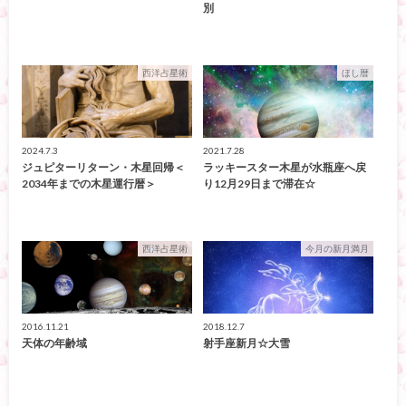
別
西洋占星術
ほし暦
2024.7.3
2021.7.28
ジュピターリターン・木星回帰＜
ラッキースター木星が水瓶座へ戻
2034年までの木星運行暦＞
り12月29日まで滞在☆
西洋占星術
今月の新月満月
2016.11.21
2018.12.7
天体の年齢域
射手座新月☆大雪