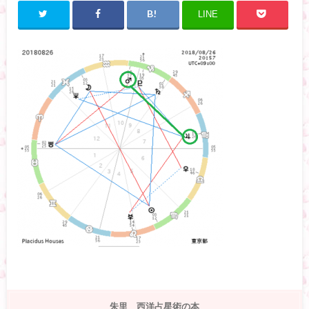
LINE
朱里 西洋占星術の本