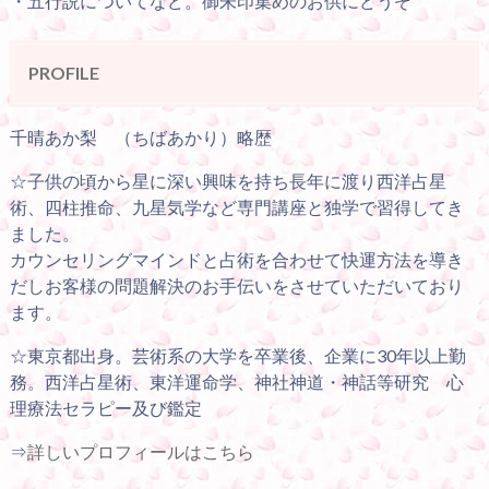
・五行説についてなど。御朱印集めのお供にどうぞ
PROFILE
千晴あか梨 （ちばあかり）略歴
☆子供の頃から星に深い興味を持ち長年に渡り西洋占星
術、四柱推命、九星気学など専門講座と独学で習得してき
ました。
カウンセリングマインドと占術を合わせて快運方法を導き
だしお客様の問題解決のお手伝いをさせていただいており
ます。
☆東京都出身。芸術系の大学を卒業後、企業に30年以上勤
務。西洋占星術、東洋運命学、神社神道・神話等研究 心
理療法セラピー及び鑑定
⇒
詳しいプロフィールはこちら