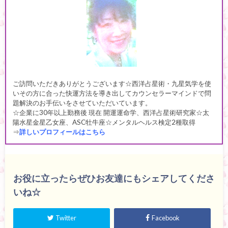
ご訪問いただきありがとうございます☆西洋占星術・九星気学を使
いその方に合った快運方法を導き出してカウンセラーマインドで問
題解決のお手伝いをさせていただいています。
☆企業に30年以上勤務後 現在 開運運命学、西洋占星術研究家☆太
陽水星金星乙女座、ASC牡牛座☆メンタルヘルス検定2種取得
⇒
詳しいプロフィールはこちら
お役に立ったらぜひお友達にもシェアしてくださ
いね☆
Twitter
Facebook