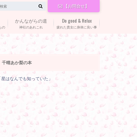
【お問合せ】
かんながらの道
Do good & Relux
もの
神社のあれこれ
疲れた貴女に身体に良い事
千晴あか梨の本
「星はなんでも知っていた」