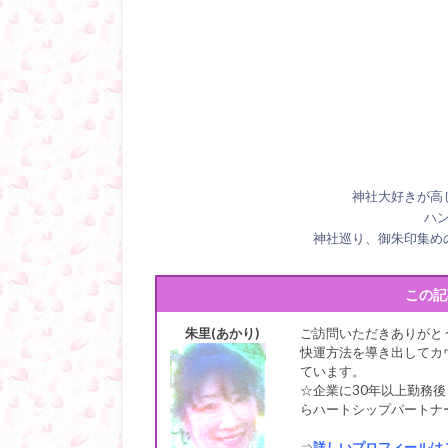
神社大好きが高
ハ
神社巡り、御朱印集め
この記
朱里(あかり)
ご訪問いただきありがと
快運方法を導き出してカ
ています。
☆企業に30年以上勤務後
らハートシップパートナー
⇒
詳しいプロフィールは