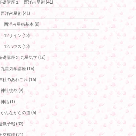
基礎講座１ 西洋占星術
(41)
西洋占星術
(41)
西洋占星術基本
(8)
12サイン
(13)
12ハウス
(13)
基礎講座２ 九星気学
(16)
九星気学講座
(16)
神社のあれこれ
(16)
神社徒然
(9)
神話
(1)
かんながらの道
(6)
運気予報
(33)
天空模様
(21)