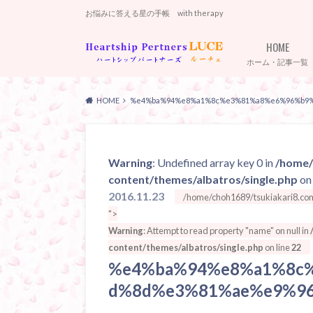
お悩みに答える星の手帳 with therapy
HOME
ホーム・記事一覧
HOME
%e4%ba%94%e8%a1%8c%e3%81%a8%e6%96%b9
Warning
: Undefined array key 0 in
/home/
content/themes/albatros/single.php
on 
2016.11.23
/home/choh1689/tsukiakari8.com/
">
Warning
: Attempt to read property "name" on null in
content/themes/albatros/single.php
on line
22
%e4%ba%94%e8%a1%8c
d%8d%e3%81%ae%e9%9