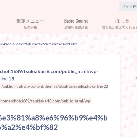
鑑定メニュー
Basic Course
ほし暦
星の手帳
占星術基礎講座
暦と星が教えてくれる
%e4%bd%8d%e3%81%ae%e9%96%a2%e4%bf%82
choh1689/tsukiakari8.com/public_html/wp-
line
18
public_html/wp-content/themes/albatros/single.php on line
22
/home/choh1689/tsukiakari8.com/public_html/wp-
%e3%81%a8%e6%96%b9%e4%b
6%a2%e4%bf%82