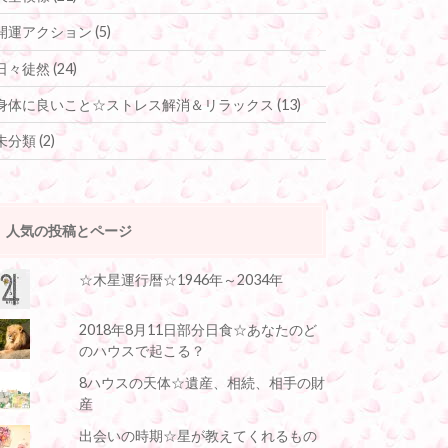
開運アクション
(5)
日々徒然
(24)
身体に良いこと☆ストレス解消＆リラックス
(13)
未分類
(2)
人気の投稿とページ
☆木星運行暦☆1946年～2034年
2018年8月11日部分日食☆あなたのど
のハウスで起こる？
8ハウスの天体☆遺産、相続、相手の財
産
出会いの時期☆星が教えてくれるもの