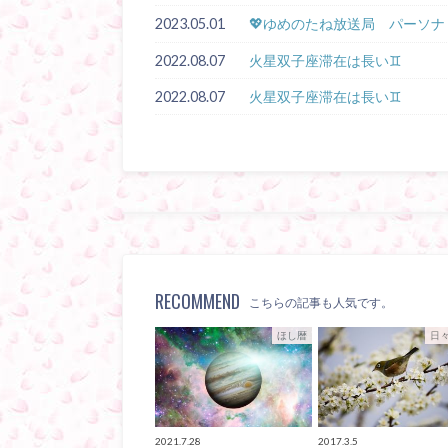
2023.05.01
💖ゆめのたね放送局 パーソナ
2022.08.07
火星双子座滞在は長い♊
2022.08.07
火星双子座滞在は長い♊
RECOMMEND
こちらの記事も人気です。
ほし暦
日
2021.7.28
2017.3.5