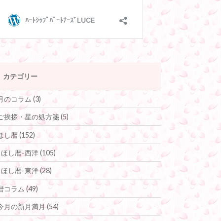
カテゴリー
月のコラム
(3)
ご挨拶・星の処方箋
(5)
ほし暦
(152)
ほし暦-西洋
(105)
ほし暦-東洋
(28)
暦コラム
(49)
今月の新月満月
(54)