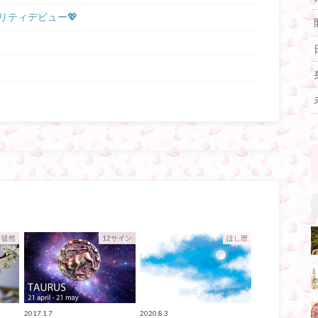
リティデビュー💖
々徒然
12サイン
ほし暦
2017.1.7
2020.8.3