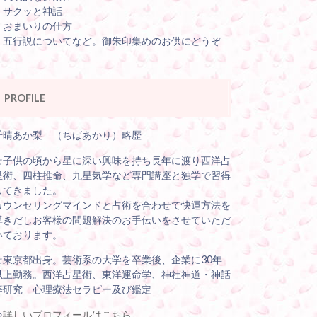
・サクッと神話
・おまいりの仕方
・五行説についてなど。御朱印集めのお供にどうぞ
PROFILE
千晴あか梨 （ちばあかり）略歴
☆子供の頃から星に深い興味を持ち長年に渡り西洋占
星術、四柱推命、九星気学など専門講座と独学で習得
してきました。
カウンセリングマインドと占術を合わせて快運方法を
導きだしお客様の問題解決のお手伝いをさせていただ
いております。
☆東京都出身。芸術系の大学を卒業後、企業に30年
以上勤務。西洋占星術、東洋運命学、神社神道・神話
等研究 心理療法セラピー及び鑑定
⇒
詳しいプロフィールはこちら