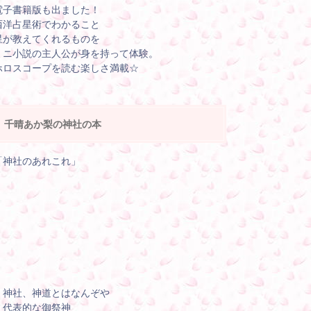
電子書籍版も出ました！
西洋占星術でわかること
星が教えてくれるものを
ミニ小説の主人公が身を持って体験。
ホロスコープを読む楽しさ満載☆
千晴あか梨の神社の本
「神社のあれこれ」
・神社、神道とはなんぞや
・代表的な御祭神