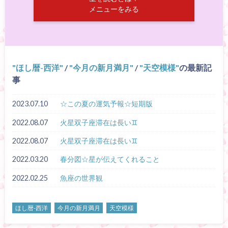
メニューをみる
ほし暦-西洋
/
今月の新月満月
/
天空模様
の最新記
事
2023.07.10
☆この夏の運気予報☆短期版
2022.08.07
火星双子座滞在は長い♊
2022.08.07
火星双子座滞在は長い♊
2022.03.20
春分図☆星が伝えてくれること
2022.02.25
魚座の世界観
ほし暦-西洋
今月の新月満月
天空模様