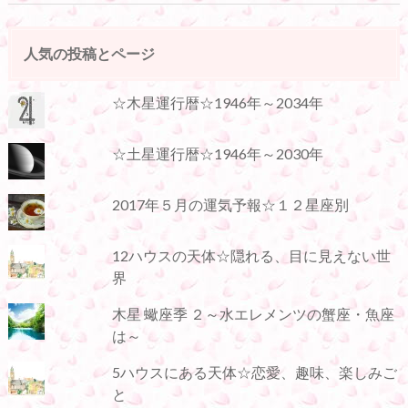
人気の投稿とページ
☆木星運行暦☆1946年～2034年
☆土星運行暦☆1946年～2030年
2017年５月の運気予報☆１２星座別
12ハウスの天体☆隠れる、目に見えない世
界
木星 蠍座季 ２～水エレメンツの蟹座・魚座
は～
5ハウスにある天体☆恋愛、趣味、楽しみご
と