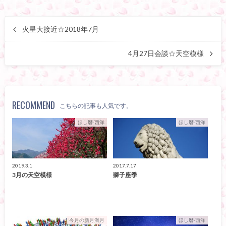
火星大接近☆2018年7月
4月27日会談☆天空模様
RECOMMEND
こちらの記事も人気です。
ほし暦-西洋
ほし暦-西洋
2019.3.1
2017.7.17
3月の天空模様
獅子座季
今月の新月満月
ほし暦-西洋