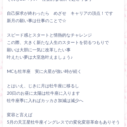
自己探求が終わったら めざせ キャリアの頂点！です
新月の願い事は仕事のことで☆
スピード感とスタートと情熱的なチャレンジ
この際、大きく新たな人生のスタートを切るつもりで
願いは大胆に一気に改革したい事
叶えたい夢は大至急叶えましょう♪
MCも牡羊座 実に火星が強い時が続く
とはいえ、じきに月は牡牛座に移るし
20日のお昼に太陽は牡牛座に入ります
牡牛座季に入ればカッカさ加減は減少へ
変容と言えば
5月の天王星牡牛座イングレスでの変化変容革命もありそう