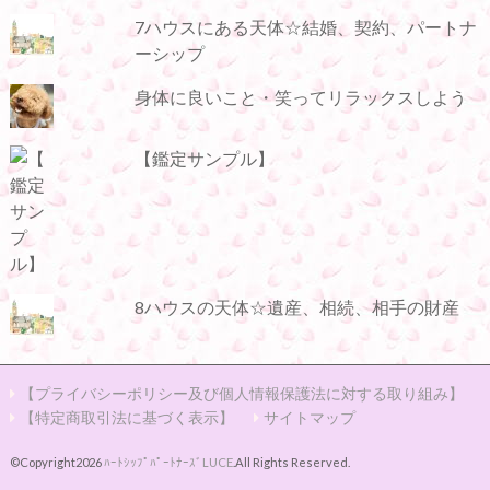
7ハウスにある天体☆結婚、契約、パートナ
ーシップ
身体に良いこと・笑ってリラックスしよう
【鑑定サンプル】
8ハウスの天体☆遺産、相続、相手の財産
【プライバシーポリシー及び個人情報保護法に対する取り組み】
【特定商取引法に基づく表示】
サイトマップ
©Copyright2026
ﾊｰﾄｼｯﾌﾟﾊﾟｰﾄﾅｰｽﾞLUCE
.All Rights Reserved.