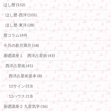
ほし暦
(152)
ほし暦-西洋
(105)
ほし暦-東洋
(28)
暦コラム
(49)
今月の新月満月
(54)
基礎講座１ 西洋占星術
(41)
西洋占星術
(41)
西洋占星術基本
(8)
12サイン
(13)
12ハウス
(13)
基礎講座２ 九星気学
(16)