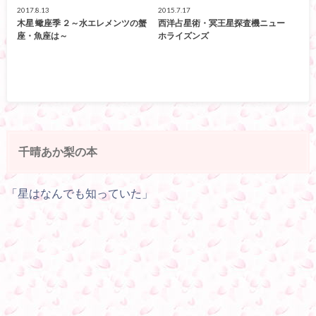
2017.8.13
2015.7.17
木星 蠍座季 ２～水エレメンツの蟹
西洋占星術・冥王星探査機ニュー
座・魚座は～
ホライズンズ
千晴あか梨の本
「星はなんでも知っていた」