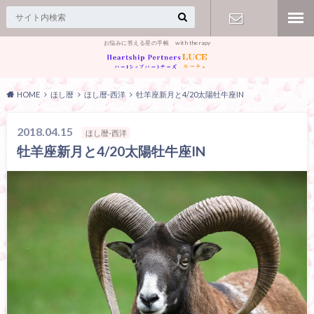
お悩みに答える星の手帳 with therapy
【お問合
せ】
HOME
ほし暦
ほし暦-西洋
牡羊座新月と4/20太陽牡牛座IN
2018.04.15
ほし暦-西洋
牡羊座新月と4/20太陽牡牛座IN