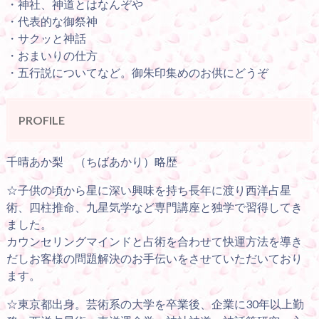
・神社、神道とはなんぞや
・代表的な御祭神
・サクッと神話
・おまいりの仕方
・五行説についてなど。御朱印集めのお供にどうぞ
PROFILE
千晴あか梨 （ちばあかり）略歴
☆子供の頃から星に深い興味を持ち長年に渡り西洋占星
術、四柱推命、九星気学など専門講座と独学で習得してき
ました。
カウンセリングマインドと占術を合わせて快運方法を導き
だしお客様の問題解決のお手伝いをさせていただいており
ます。
☆東京都出身。芸術系の大学を卒業後、企業に30年以上勤