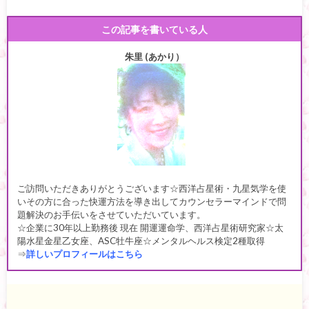
この記事を書いている人
朱里 (あかり）
ご訪問いただきありがとうございます☆西洋占星術・九星気学を使
いその方に合った快運方法を導き出してカウンセラーマインドで問
題解決のお手伝いをさせていただいています。
☆企業に30年以上勤務後 現在 開運運命学、西洋占星術研究家☆太
陽水星金星乙女座、ASC牡牛座☆メンタルヘルス検定2種取得
⇒
詳しいプロフィールはこちら