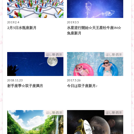
2019.2.4
2019.3.5
2月5日水瓶座新月
水星逆行開始☆天王星牡牛座IN☆
魚座新月
ほし暦-西洋
ほし暦-西洋
2018.11.23
2017.5.26
射手座季☆双子座満月
今日は双子座新月♪
ほし暦-西洋
ほし暦-西洋