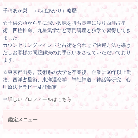
千晴あか梨 （ちばあかり）略歴
☆子供の頃から星に深い興味を持ち長年に渡り西洋占星
術、四柱推命、九星気学など専門講座と独学で習得してき
ました。
カウンセリングマインドと占術を合わせて快運方法を導き
だしお客様の問題解決のお手伝いをさせていただいており
ます。
☆東京都出身。芸術系の大学を卒業後、企業に30年以上勤
務。西洋占星術、東洋運命学、神社神道・神話等研究 心
理療法セラピー及び鑑定
⇒
詳しいプロフィールはこちら
鑑定メニュー