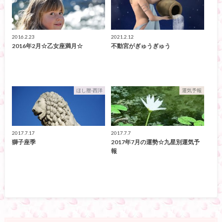
2016.2.23
2021.2.12
2016年2月☆乙女座満月☆
不動宮がぎゅうぎゅう
ほし暦-西洋
運気予報
2017.7.17
2017.7.7
獅子座季
2017年7月の運勢☆九星別運気予
報