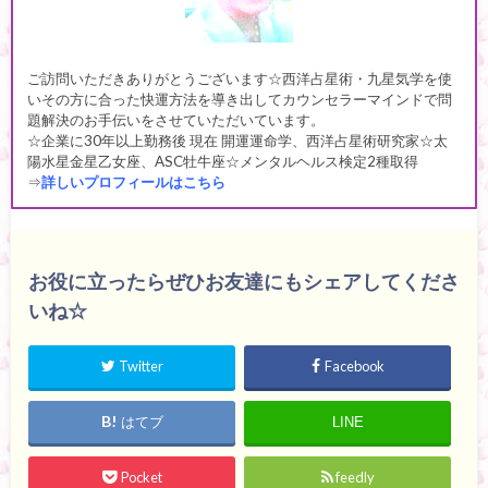
ご訪問いただきありがとうございます☆西洋占星術・九星気学を使
いその方に合った快運方法を導き出してカウンセラーマインドで問
題解決のお手伝いをさせていただいています。
☆企業に30年以上勤務後 現在 開運運命学、西洋占星術研究家☆太
陽水星金星乙女座、ASC牡牛座☆メンタルヘルス検定2種取得
⇒
詳しいプロフィールはこちら
お役に立ったらぜひお友達にもシェアしてくださ
いね☆
Twitter
Facebook
はてブ
LINE
Pocket
feedly