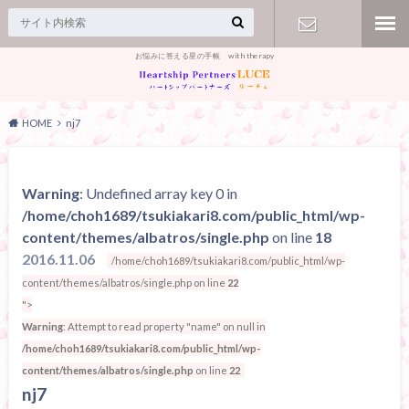
お悩みに答える星の手帳 with therapy
【お問合
せ】
HOME
nj7
Warning
: Undefined array key 0 in
/home/choh1689/tsukiakari8.com/public_html/wp-
content/themes/albatros/single.php
on line
18
2016.11.06
/home/choh1689/tsukiakari8.com/public_html/wp-
content/themes/albatros/single.php on line
22
">
Warning
: Attempt to read property "name" on null in
/home/choh1689/tsukiakari8.com/public_html/wp-
content/themes/albatros/single.php
on line
22
nj7