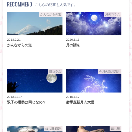
RECOMMEND
こちらの記事も人気です。
かんながらの道
月のコラム
2015.2.21
2020.8.15
かんながらの道
月の話を
暦コラム
今月の新月満月
2016.12.14
2018.12.7
双子の運勢は同じなの？
射手座新月☆大雪
ほし暦-西洋
ほし暦