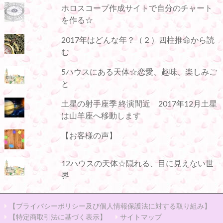
ホロスコープ作成サイトで自分のチャート
を作る☆
2017年はどんな年？（２）四柱推命から読
む
5ハウスにある天体☆恋愛、趣味、楽しみご
と
土星の射手座季 終演間近 2017年12月土星
は山羊座へ移動します
【お客様の声】
12ハウスの天体☆隠れる、目に見えない世
界
【プライバシーポリシー及び個人情報保護法に対する取り組み】
【特定商取引法に基づく表示】
サイトマップ