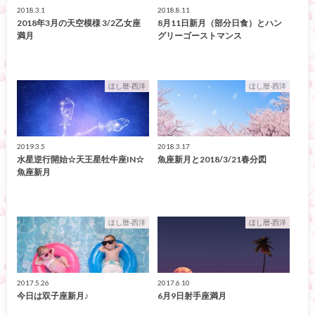
2018.3.1
2018.8.11
2018年3月の天空模様 3/2乙女座
8月11日新月（部分日食）とハン
満月
グリーゴーストマンス
ほし暦-西洋
ほし暦-西洋
2019.3.5
2018.3.17
水星逆行開始☆天王星牡牛座IN☆
魚座新月と2018/3/21春分図
魚座新月
ほし暦-西洋
ほし暦-西洋
2017.5.26
2017.6.10
今日は双子座新月♪
6月9日射手座満月