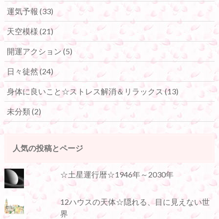
運気予報
(33)
天空模様
(21)
開運アクション
(5)
日々徒然
(24)
身体に良いこと☆ストレス解消＆リラックス
(13)
未分類
(2)
人気の投稿とページ
☆土星運行暦☆1946年～2030年
12ハウスの天体☆隠れる、目に見えない世
界