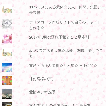
11ハウスにある天体☆友人、仲間、集団、
未来像
ホロスコープ作成サイトで自分のチャート
を作る☆
2017年3月の運気予報☆１２星座別
5ハウスにある天体☆恋愛、趣味、楽しみご
と
東洋・西洋占星術☆月と星☆神社仏閣☆
【お客様の声】
愛情深い蟹座季
2017年５月の運気予報☆１２星座別