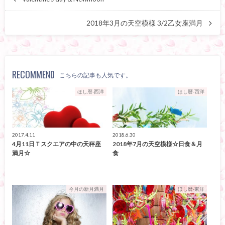
2018年3月の天空模様 3/2乙女座満月
RECOMMEND
こちらの記事も人気です。
ほし暦-西洋
ほし暦-西洋
2017.4.11
2018.6.30
4月11日Ｔスクエアの中の天秤座
2018年7月の天空模様☆日食＆月
満月☆
食
今月の新月満月
ほし暦-東洋