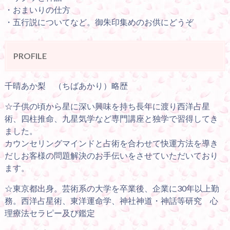
・おまいりの仕方
・五行説についてなど。御朱印集めのお供にどうぞ
PROFILE
千晴あか梨 （ちばあかり）略歴
☆子供の頃から星に深い興味を持ち長年に渡り西洋占星
術、四柱推命、九星気学など専門講座と独学で習得してき
ました。
カウンセリングマインドと占術を合わせて快運方法を導き
だしお客様の問題解決のお手伝いをさせていただいており
ます。
☆東京都出身。芸術系の大学を卒業後、企業に30年以上勤
務。西洋占星術、東洋運命学、神社神道・神話等研究 心
理療法セラピー及び鑑定