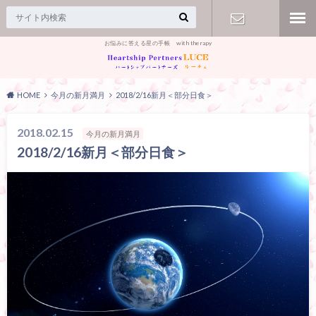
お悩みに答える星の手帳 with therapy
【お問合
せ】
HOME
今月の新月満月
2018/2/16新月＜部分日食＞
2018.02.15
今月の新月満月
2018/2/16新月＜部分日食＞