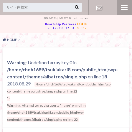
お悩みに答える星の手帳 with therapy
【お問合
せ】
HOME
Warning
: Undefined array key 0 in
/home/choh1689/tsukiakari8.com/public_html/wp-
content/themes/albatros/single.php
on line
18
2018.08.29
/home/choh1689/tsukiakari8.com/public_html/wp-
content/themes/albatros/single.php on line
22
">
Warning
: Attempt to read property "name" on null in
/home/choh1689/tsukiakari8.com/public_html/wp-
content/themes/albatros/single.php
on line
22