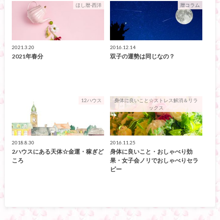
ほし暦-西洋
暦コラム
2021.3.20
2016.12.14
2021年春分
双子の運勢は同じなの？
12ハウス
身体に良いこと☆ストレス解消＆リラ
ックス
2018.8.30
2016.11.25
2ハウスにある天体☆金運・稼ぎど
身体に良いこと・おしゃべり効
ころ
果・女子会ノリでおしゃべりセラ
ピー