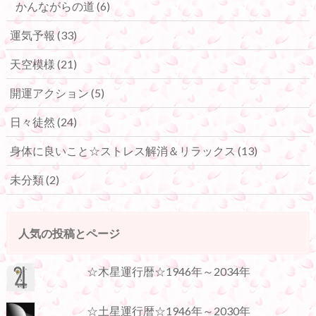
かんながらの道
(6)
運気予報
(33)
天空模様
(21)
開運アクション
(5)
日々徒然
(24)
身体に良いこと☆ストレス解消＆リラックス
(13)
未分類
(2)
人気の投稿とページ
☆木星運行暦☆1946年～2034年
☆土星運行暦☆1946年～2030年