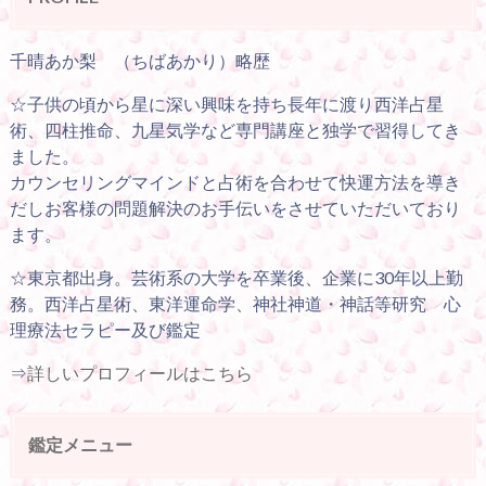
千晴あか梨 （ちばあかり）略歴
☆子供の頃から星に深い興味を持ち長年に渡り西洋占星
術、四柱推命、九星気学など専門講座と独学で習得してき
ました。
カウンセリングマインドと占術を合わせて快運方法を導き
だしお客様の問題解決のお手伝いをさせていただいており
ます。
☆東京都出身。芸術系の大学を卒業後、企業に30年以上勤
務。西洋占星術、東洋運命学、神社神道・神話等研究 心
理療法セラピー及び鑑定
⇒
詳しいプロフィールはこちら
鑑定メニュー