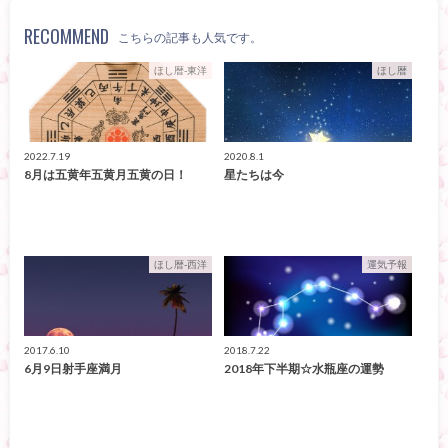
RECOMMEND
こちらの記事も人気です。
ほし暦-東洋
ほし暦
2022.7.19
2020.8.1
8月は五黄年五黄月五黄の日！
星たちは今
ほし暦-西洋
運気予報
2017.6.10
2018.7.22
6月9日射手座満月
2018年下半期☆水瓶座の運勢