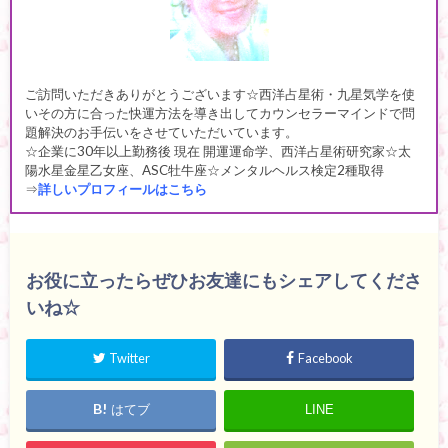
ご訪問いただきありがとうございます☆西洋占星術・九星気学を使
いその方に合った快運方法を導き出してカウンセラーマインドで問
題解決のお手伝いをさせていただいています。
☆企業に30年以上勤務後 現在 開運運命学、西洋占星術研究家☆太
陽水星金星乙女座、ASC牡牛座☆メンタルヘルス検定2種取得
⇒
詳しいプロフィールはこちら
お役に立ったらぜひお友達にもシェアしてくださ
いね☆
Twitter
Facebook
はてブ
LINE