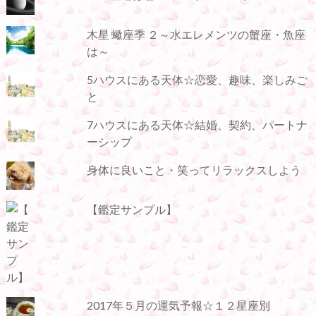
木星 蠍座季 ２～水エレメンツの蟹座・魚座
は～
5ハウスにある天体☆恋愛、趣味、楽しみご
と
7ハウスにある天体☆結婚、契約、パートナ
ーシップ
身体に良いこと・笑ってリラックスしよう
【鑑定サンプル】
2017年５月の運気予報☆１２星座別