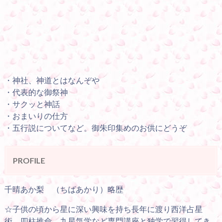
・神社、神道とはなんぞや
・代表的な御祭神
・サクッと神話
・おまいりの仕方
・五行説についてなど。御朱印集めのお供にどうぞ
PROFILE
千晴あか梨 （ちばあかり）略歴
☆子供の頃から星に深い興味を持ち長年に渡り西洋占星
術、四柱推命、九星気学など専門講座と独学で習得してき