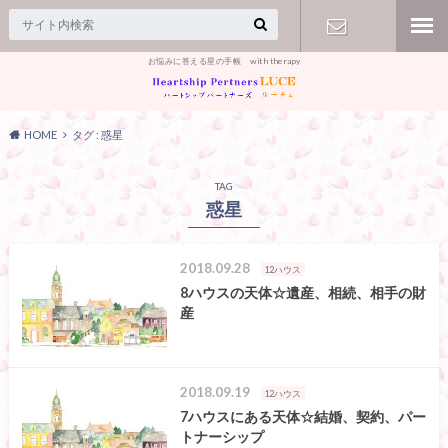
お悩みに答える星の手帳 with therapy
【お問合
せ】
HOME
タグ : 惑星
TAG
惑星
2018.09.28
12ハウス
8ハウスの天体☆遺産、相続、相手の財
産
2018.09.19
12ハウス
7ハウスにある天体☆結婚、契約、パー
トナーシップ