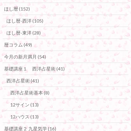
ほし暦
(152)
ほし暦-西洋
(105)
ほし暦-東洋
(28)
暦コラム
(49)
今月の新月満月
(54)
基礎講座１ 西洋占星術
(41)
西洋占星術
(41)
西洋占星術基本
(8)
12サイン
(13)
12ハウス
(13)
基礎講座２ 九星気学
(16)