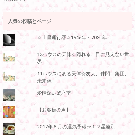
人気の投稿とページ
☆土星運行暦☆1946年～2030年
12ハウスの天体☆隠れる、目に見えない世
界
11ハウスにある天体☆友人、仲間、集団、
未来像
愛情深い蟹座季
【お客様の声】
2017年５月の運気予報☆１２星座別