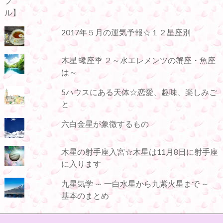
2017年５月の運気予報☆１２星座別
木星 蠍座季 ２～水エレメンツの蟹座・魚座
は～
5ハウスにある天体☆恋愛、趣味、楽しみご
と
六白金星が象徴するもの
木星の射手座入宮☆木星は11月8日に射手座
に入ります
九星気学 ～ 一白水星から九紫火星まで ～
基本のまとめ