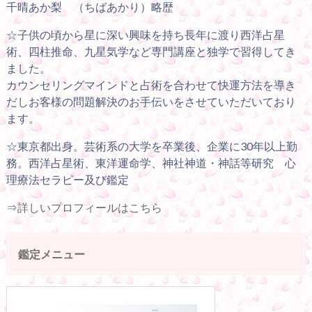
千晴あか梨 （ちばあかり）略歴
☆子供の頃から星に深い興味を持ち長年に渡り西洋占星
術、四柱推命、九星気学など専門講座と独学で習得してき
ました。
カウンセリングマインドと占術を合わせて快運方法を導き
だしお客様の問題解決のお手伝いをさせていただいており
ます。
☆東京都出身。芸術系の大学を卒業後、企業に30年以上勤
務。西洋占星術、東洋運命学、神社神道・神話等研究 心
理療法セラピー及び鑑定
⇒
詳しいプロフィールはこちら
鑑定メニュー