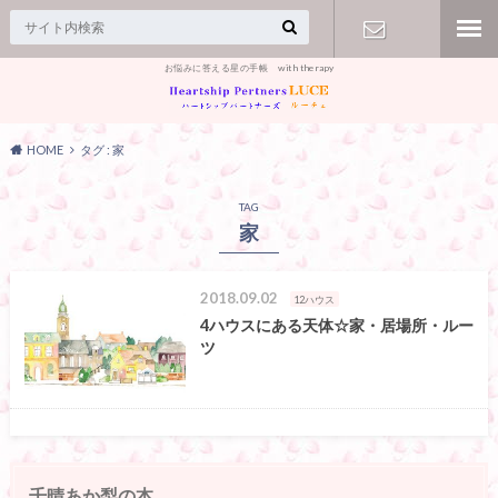
お悩みに答える星の手帳 with therapy
【お問合
せ】
HOME
タグ : 家
TAG
家
2018.09.02
12ハウス
4ハウスにある天体☆家・居場所・ルー
ツ
千晴あか梨の本