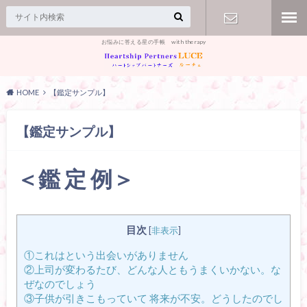
お悩みに答える星の手帳 with therapy
【お問合
せ】
HOME
【鑑定サンプル】
【鑑定サンプル】
＜鑑 定 例＞
目次
[
非表示
]
①これはという出会いがありません
②上司が変わるたび、どんな人ともうまくいかない。な
ぜなのでしょう
③子供が引きこもっていて 将来が不安。どうしたのでし