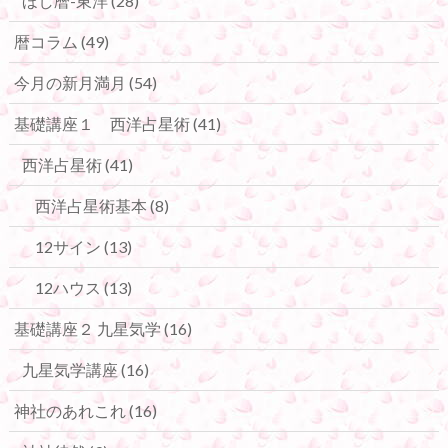
ほし暦-東洋
(28)
暦コラム
(49)
今月の新月満月
(54)
基礎講座１ 西洋占星術
(41)
西洋占星術
(41)
西洋占星術基本
(8)
12サイン
(13)
12ハウス
(13)
基礎講座２ 九星気学
(16)
九星気学講座
(16)
神社のあれこれ
(16)