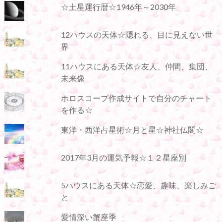
☆土星運行暦☆1946年～2030年
12ハウスの天体☆隠れる、目に見えない世
界
11ハウスにある天体☆友人、仲間、集団、
未来像
ホロスコープ作成サイトで自分のチャート
を作る☆
東洋・西洋占星術☆月と星☆神社仏閣☆
2017年3月の運気予報☆１２星座別
5ハウスにある天体☆恋愛、趣味、楽しみご
と
愛情深い蟹座季