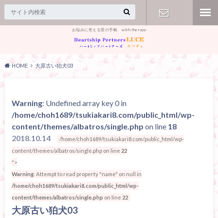
お悩みに答える星の手帳 with therapy
【お問合
せ】
HOME
大原古い狛犬03
Warning
: Undefined array key 0 in
/home/choh1689/tsukiakari8.com/public_html/wp-
content/themes/albatros/single.php
on line
18
2018.10.14
/home/choh1689/tsukiakari8.com/public_html/wp-
content/themes/albatros/single.php on line
22
">
Warning
: Attempt to read property "name" on null in
/home/choh1689/tsukiakari8.com/public_html/wp-
content/themes/albatros/single.php
on line
22
大原古い狛犬03