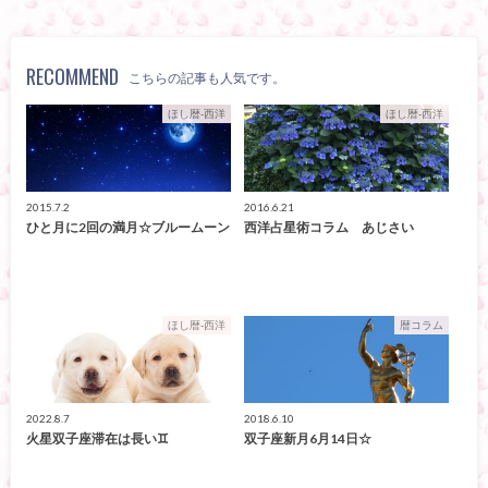
RECOMMEND
こちらの記事も人気です。
ほし暦-西洋
ほし暦-西洋
2015.7.2
2016.6.21
ひと月に2回の満月☆ブルームーン
西洋占星術コラム あじさい
ほし暦-西洋
暦コラム
2022.8.7
2018.6.10
火星双子座滞在は長い♊
双子座新月6月14日☆