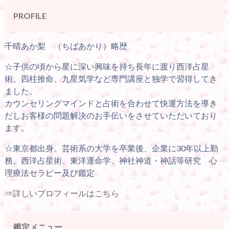
PROFILE
千晴あか梨 （ちばあかり）略歴
☆子供の頃から星に深い興味を持ち長年に渡り西洋占星
術、四柱推命、九星気学など専門講座と独学で習得してき
ました。
カウンセリングマインドと占術を合わせて快運方法を導き
だしお客様の問題解決のお手伝いをさせていただいており
ます。
☆東京都出身。芸術系の大学を卒業後、企業に30年以上勤
務。西洋占星術、東洋運命学、神社神道・神話等研究 心
理療法セラピー及び鑑定
⇒
詳しいプロフィールはこちら
鑑定メニュー