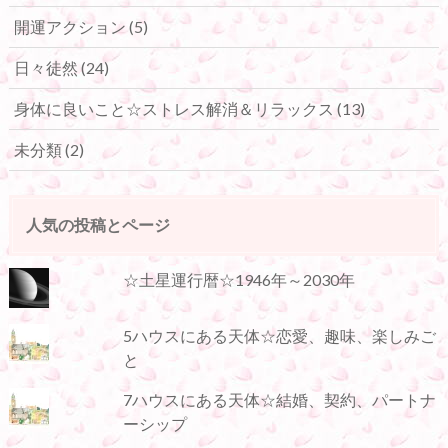
開運アクション
(5)
日々徒然
(24)
身体に良いこと☆ストレス解消＆リラックス
(13)
未分類
(2)
人気の投稿とページ
☆土星運行暦☆1946年～2030年
5ハウスにある天体☆恋愛、趣味、楽しみご
と
7ハウスにある天体☆結婚、契約、パートナ
ーシップ