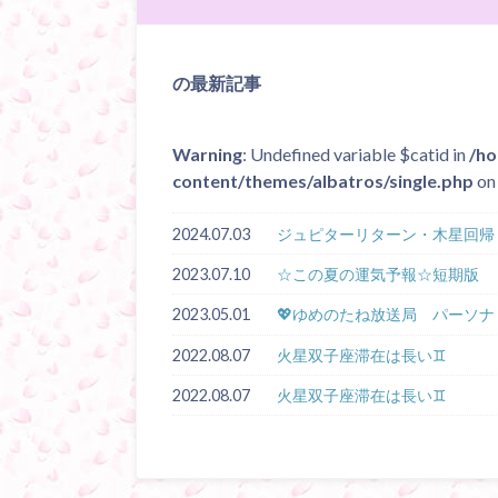
の最新記事
Warning
: Undefined variable $catid in
/ho
content/themes/albatros/single.php
on 
2024.07.03
ジュピターリターン・木星回帰＜
2023.07.10
☆この夏の運気予報☆短期版
2023.05.01
💖ゆめのたね放送局 パーソナ
2022.08.07
火星双子座滞在は長い♊
2022.08.07
火星双子座滞在は長い♊