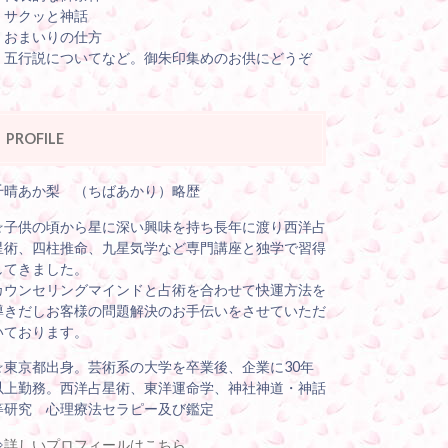
・サクッと神話
・おまいりの仕方
・五行説についてなど。御朱印集めのお供にどうぞ
PROFILE
千晴あか梨 （ちばあかり）略歴
☆子供の頃から星に深い興味を持ち長年に渡り西洋占
星術、四柱推命、九星気学など専門講座と独学で習得
してきました。
カウンセリングマインドと占術を合わせて快運方法を
導きだしお客様の問題解決のお手伝いをさせていただ
いております。
☆東京都出身。芸術系の大学を卒業後、企業に30年
以上勤務。西洋占星術、東洋運命学、神社神道・神話
等研究 心理療法セラピー及び鑑定
⇒
詳しいプロフィールはこちら