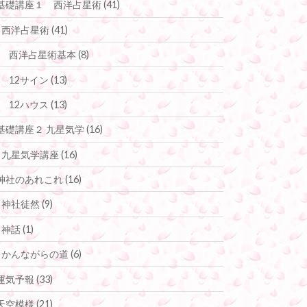
基礎講座１ 西洋占星術
(41)
西洋占星術
(41)
西洋占星術基本
(8)
12サイン
(13)
12ハウス
(13)
基礎講座２ 九星気学
(16)
九星気学講座
(16)
神社のあれこれ
(16)
神社徒然
(9)
神話
(1)
かんながらの道
(6)
運気予報
(33)
天空模様
(21)