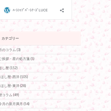
カテゴリー
月のコラム
(3)
ご挨拶・星の処方箋
(5)
ほし暦
(152)
ほし暦-西洋
(105)
ほし暦-東洋
(28)
暦コラム
(49)
今月の新月満月
(54)