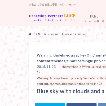
お悩みに答える星の手帳 with therapy
HOME
ホーム・記事一覧
HOME
Blue sky with clouds and a rainbow
Warning
: Undefined array key 0 in
/home/
content/themes/albatros/single.php
on 
2016.11.23
/home/choh1689/tsukiakari8.com/
">
Warning
: Attempt to read property "name" on null in
content/themes/albatros/single.php
on line
22
Blue sky with clouds and a