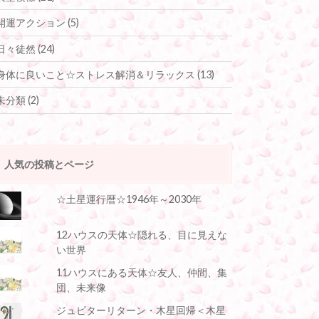
開運アクション
(5)
日々徒然
(24)
身体に良いこと☆ストレス解消＆リラックス
(13)
未分類
(2)
人気の投稿とページ
☆土星運行暦☆1946年～2030年
12ハウスの天体☆隠れる、目に見えな
い世界
11ハウスにある天体☆友人、仲間、集
団、未来像
ジュピターリターン・木星回帰＜木星