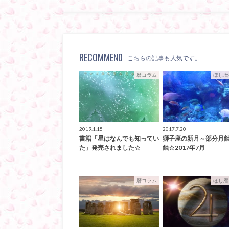
RECOMMEND
こちらの記事も人気です。
暦コラム
ほし暦
2019.1.15
2017.7.20
書籍「星はなんでも知ってい
獅子座の新月～部分月
た」発売されました☆
蝕☆2017年7月
暦コラム
ほし暦