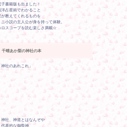
電子書籍版も出ました！
西洋占星術でわかること
星が教えてくれるものを
ミニ小説の主人公が身を持って体験。
ホロスコープを読む楽しさ満載☆
千晴あか梨の神社の本
「神社のあれこれ」
・神社、神道とはなんぞや
・代表的な御祭神