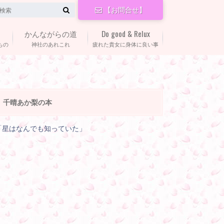
【お問合せ】
かんながらの道
Do good & Relux
もの
神社のあれこれ
疲れた貴女に身体に良い事
千晴あか梨の本
「星はなんでも知っていた」