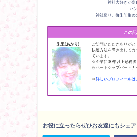
神社大好きが高
ハ
神社巡り、御朱印集め
この記
朱里(あかり)
ご訪問いただきありがと
快運方法を導き出してカ
ています。
☆企業に30年以上勤務後
らハートシップパートナー
⇒
詳しいプロフィールは
お役に立ったらぜひお友達にもシェア