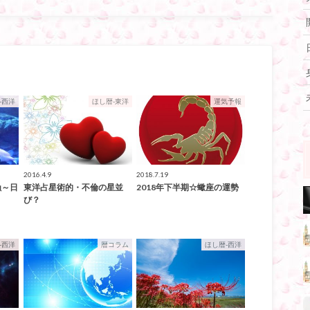
-西洋
ほし暦-東洋
運気予報
2016.4.9
2018.7.19
蝕～日
東洋占星術的・不倫の星並
2018年下半期☆蠍座の運勢
び？
-西洋
暦コラム
ほし暦-西洋