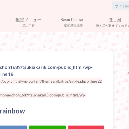
鑑定メニュー
Basic Course
ほし暦
星の手帳
占星術基礎講座
暦と星が教えてくれる
choh1689/tsukiakari8.com/public_html/wp-
line
18
public_html/wp-content/themes/albatros/single.php on line
22
/home/choh1689/tsukiakari8.com/public_html/wp-
 rainbow