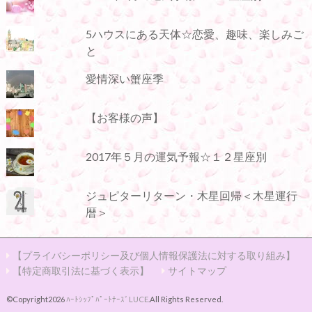
5ハウスにある天体☆恋愛、趣味、楽しみご
と
愛情深い蟹座季
【お客様の声】
2017年５月の運気予報☆１２星座別
ジュピターリターン・木星回帰＜木星運行
暦＞
【プライバシーポリシー及び個人情報保護法に対する取り組み】
【特定商取引法に基づく表示】
サイトマップ
©Copyright2026
ﾊｰﾄｼｯﾌﾟﾊﾟｰﾄﾅｰｽﾞLUCE
.All Rights Reserved.