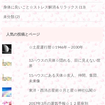
身体に良いこと☆ストレス解消＆リラックス
(13)
未分類
(2)
人気の投稿とページ
☆土星運行暦☆1946年～2030年
12ハウスの天体☆隠れる、目に見えない世
界
11ハウスにある天体☆友人、仲間、集団、
未来像
東洋・西洋占星術☆月と星☆神社仏閣☆
2017年3月の運気予報☆１２星座別