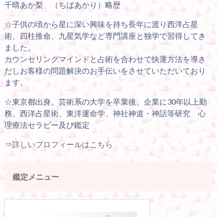
千晴あか梨 （ちばあかり）略歴
☆子供の頃から星に深い興味を持ち長年に渡り西洋占星
術、四柱推命、九星気学など専門講座と独学で習得してき
ました。
カウンセリングマインドと占術を合わせて快運方法を導き
だしお客様の問題解決のお手伝いをさせていただいており
ます。
☆東京都出身。芸術系の大学を卒業後、企業に30年以上勤
務。西洋占星術、東洋運命学、神社神道・神話等研究 心
理療法セラピー及び鑑定
⇒
詳しいプロフィールはこちら
鑑定メニュー