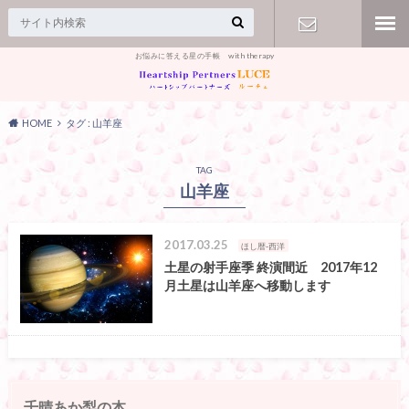
お悩みに答える星の手帳 with therapy
【お問合
せ】
HOME
タグ : 山羊座
TAG
山羊座
2017.03.25
ほし暦-西洋
土星の射手座季 終演間近 2017年12
月土星は山羊座へ移動します
千晴あか梨の本