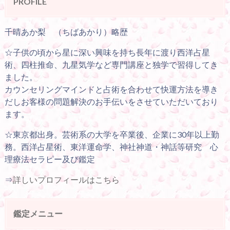
PROFILE
千晴あか梨 （ちばあかり）略歴
☆子供の頃から星に深い興味を持ち長年に渡り西洋占星
術、四柱推命、九星気学など専門講座と独学で習得してき
ました。
カウンセリングマインドと占術を合わせて快運方法を導き
だしお客様の問題解決のお手伝いをさせていただいており
ます。
☆東京都出身。芸術系の大学を卒業後、企業に30年以上勤
務。西洋占星術、東洋運命学、神社神道・神話等研究 心
理療法セラピー及び鑑定
⇒
詳しいプロフィールはこちら
鑑定メニュー