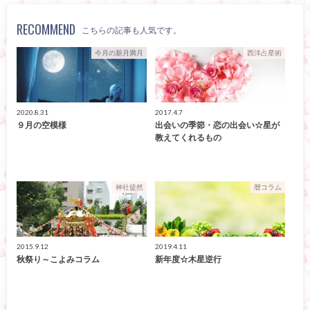
RECOMMEND
こちらの記事も人気です。
今月の新月満月
西洋占星術
2020.8.31
2017.4.7
９月の空模様
出会いの季節・恋の出会い☆星が
教えてくれるもの
神社徒然
暦コラム
2015.9.12
2019.4.11
秋祭り～こよみコラム
新年度☆木星逆行