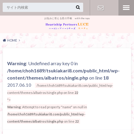
お悩みに答える星の手帳 with therapy
【お問合
せ】
HOME
Warning
: Undefined array key 0 in
/home/choh1689/tsukiakari8.com/public_html/wp-
content/themes/albatros/single.php
on line
18
2017.06.10
/home/choh1689/tsukiakari8.com/public_html/wp-
content/themes/albatros/single.php on line
22
">
Warning
: Attempt to read property "name" on null in
/home/choh1689/tsukiakari8.com/public_html/wp-
content/themes/albatros/single.php
on line
22