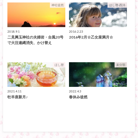
神社徒然
ほし暦-西洋
2018.9.1
2016.2.23
二見興玉神社の夫婦岩・台風20号
2016年2月☆乙女座満月☆
で大注連縄消失、かけ替え
ほし暦
未分類
2021.4.11
2022.4.3
牡羊座新月♪
春休み徒然