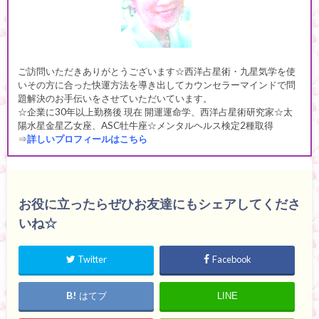
ご訪問いただきありがとうございます☆西洋占星術・九星気学を使
いその方に合った快運方法を導き出してカウンセラーマインドで問
題解決のお手伝いをさせていただいています。
☆企業に30年以上勤務後 現在 開運運命学、西洋占星術研究家☆太
陽水星金星乙女座、ASC牡牛座☆メンタルヘルス検定2種取得
⇒
詳しいプロフィールはこちら
お役に立ったらぜひお友達にもシェアしてくださ
いね☆
Twitter
Facebook
はてブ
LINE