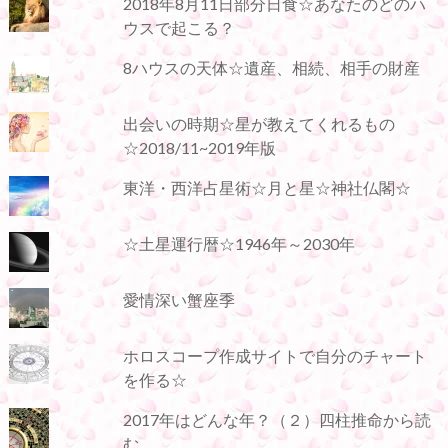
2018年8月11日部分日食☆あなたのどのハ
ウスで起こる？
8ハウスの天体☆遺産、相続、相手の財産
出会いの時期☆星が教えてくれるもの
☆2018/11~2019年版
東洋・西洋占星術☆月と星☆神社仏閣☆
☆土星運行暦☆1946年～2030年
愛情深い蟹座季
ホロスコープ作成サイトで自分のチャート
を作る☆
2017年はどんな年？（２）四柱推命から読
む