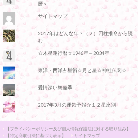
暦＞
サイトマップ
2017年はどんな年？（２）四柱推命から読
む
☆木星運行暦☆1946年～2034年
東洋・西洋占星術☆月と星☆神社仏閣☆
愛情深い蟹座季
2017年3月の運気予報☆１２星座別
【プライバシーポリシー及び個人情報保護法に対する取り組み】
【特定商取引法に基づく表示】
サイトマップ