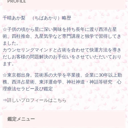
PROFILE
千晴あか梨 （ちばあかり）略歴
☆子供の頃から星に深い興味を持ち長年に渡り西洋占星
術、四柱推命、九星気学など専門講座と独学で習得してき
ました。
カウンセリングマインドと占術を合わせて快運方法を導き
だしお客様の問題解決のお手伝いをさせていただいており
ます。
☆東京都出身。芸術系の大学を卒業後、企業に30年以上勤
務。西洋占星術、東洋運命学、神社神道・神話等研究 心
理療法セラピー及び鑑定
⇒
詳しいプロフィールはこちら
鑑定メニュー