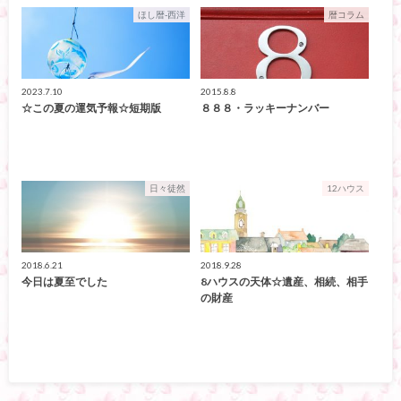
ほし暦-西洋
暦コラム
2023.7.10
2015.8.8
☆この夏の運気予報☆短期版
８８８・ラッキーナンバー
日々徒然
12ハウス
2018.6.21
2018.9.28
今日は夏至でした
8ハウスの天体☆遺産、相続、相手
の財産