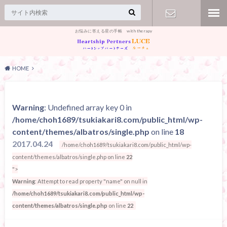
お悩みに答える星の手帳 with therapy
【お問合
せ】
HOME
Warning
: Undefined array key 0 in
/home/choh1689/tsukiakari8.com/public_html/wp-
content/themes/albatros/single.php
on line
18
2017.04.24
/home/choh1689/tsukiakari8.com/public_html/wp-
content/themes/albatros/single.php on line
22
">
Warning
: Attempt to read property "name" on null in
/home/choh1689/tsukiakari8.com/public_html/wp-
content/themes/albatros/single.php
on line
22