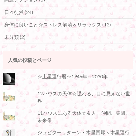
日々徒然
(24)
身体に良いこと☆ストレス解消＆リラックス
(13)
未分類
(2)
人気の投稿とページ
☆土星運行暦☆1946年～2030年
12ハウスの天体☆隠れる、目に見えない世
界
11ハウスにある天体☆友人、仲間、集団、
未来像
ジュピターリターン・木星回帰＜木星運行