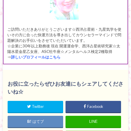
ご訪問いただきありがとうございます☆西洋占星術・九星気学を使
いその方に合った快運方法を導き出してカウンセラーマインドで問
題解決のお手伝いをさせていただいています。
☆企業に30年以上勤務後 現在 開運運命学、西洋占星術研究家☆太
陽水星金星乙女座、ASC牡牛座☆メンタルヘルス検定2種取得
⇒
詳しいプロフィールはこちら
お役に立ったらぜひお友達にもシェアしてくださ
いね☆
Twitter
Facebook
はてブ
LINE