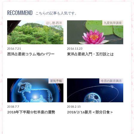
RECOMMEND
こちらの記事も人気です。
ほし暦-西洋
九星気学講座
2016.7.21
2016.11.23
西洋占星術コラム 地のパワー
東洋占星術入門・五行説とは
運気予報
今月の新月満月
2018.7.7
2018.2.15
2018年下半期☆牡羊座の運勢
2018/2/16新月＜部分日食＞