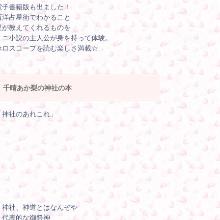
電子書籍版も出ました！
西洋占星術でわかること
星が教えてくれるものを
ミニ小説の主人公が身を持って体験。
ホロスコープを読む楽しさ満載☆
千晴あか梨の神社の本
「神社のあれこれ」
・神社、神道とはなんぞや
・代表的な御祭神