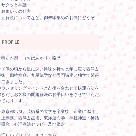
・サクッと神話
・おまいりの仕方
・五行説についてなど。御朱印集めのお供にどうぞ
PROFILE
千晴あか梨 （ちばあかり）略歴
☆子供の頃から星に深い興味を持ち長年に渡り西洋占
星術、四柱推命、九星気学など専門講座と独学で習得
してきました。
カウンセリングマインドと占術を合わせて快運方法を
導きだしお客様の問題解決のお手伝いをさせていただ
いております。
☆東京都出身。芸術系の大学を卒業後、企業に30年
以上勤務。西洋占星術、東洋運命学、神社神道・神話
等研究 心理療法セラピー及び鑑定
⇒
詳しいプロフィールはこちら