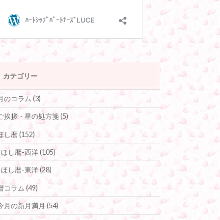
カテゴリー
月のコラム
(3)
ご挨拶・星の処方箋
(5)
ほし暦
(152)
ほし暦-西洋
(105)
ほし暦-東洋
(28)
暦コラム
(49)
今月の新月満月
(54)