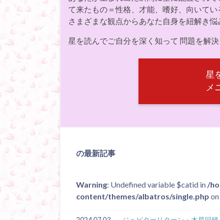
て来たもの＝性格、才能、嗜好、向いてい
さまざまな観点からあなた自身を紐解き悩
星を読んでご自分を深く知って 問題を解
星
メ
の最新記事
Warning
: Undefined variable $catid in
/ho
content/themes/albatros/single.php
on 
2024.07.03
ジュピターリターン・木星回帰＜