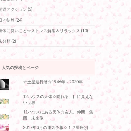
開運アクション
(5)
日々徒然
(24)
身体に良いこと☆ストレス解消＆リラックス
(13)
未分類
(2)
人気の投稿とページ
☆土星運行暦☆1946年～2030年
12ハウスの天体☆隠れる、目に見えな
い世界
11ハウスにある天体☆友人、仲間、集
団、未来像
2017年3月の運気予報☆１２星座別