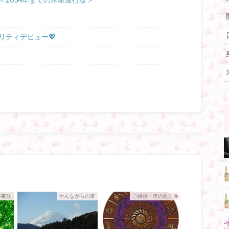
リティデビュー💖
-東洋
かんながらの道
ご挨拶・星の処方箋