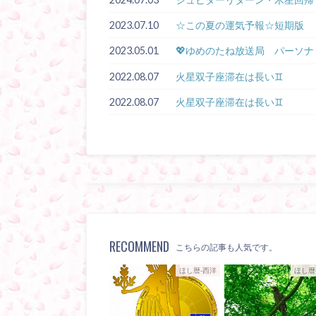
2023.07.10
☆この夏の運気予報☆短期版
2023.05.01
💖ゆめのたね放送局 パーソナ
2022.08.07
火星双子座滞在は長い♊
2022.08.07
火星双子座滞在は長い♊
RECOMMEND
こちらの記事も人気です。
ほし暦-西洋
ほし暦