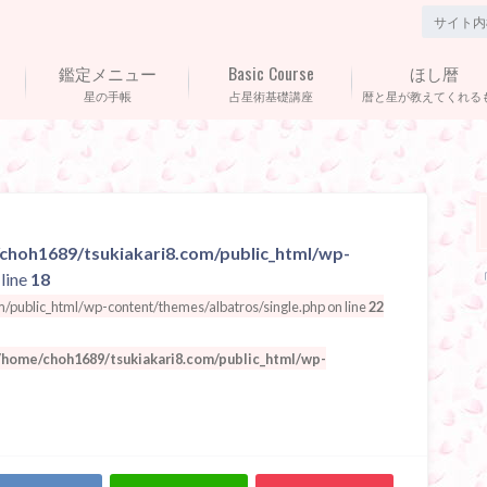
鑑定メニュー
Basic Course
ほし暦
星の手帳
占星術基礎講座
暦と星が教えてくれる
choh1689/tsukiakari8.com/public_html/wp-
line
18
public_html/wp-content/themes/albatros/single.php on line
22
/home/choh1689/tsukiakari8.com/public_html/wp-