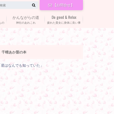
【お問合せ】
かんながらの道
Do good & Relux
もの
神社のあれこれ
疲れた貴女に身体に良い事
千晴あか梨の本
「星はなんでも知っていた」