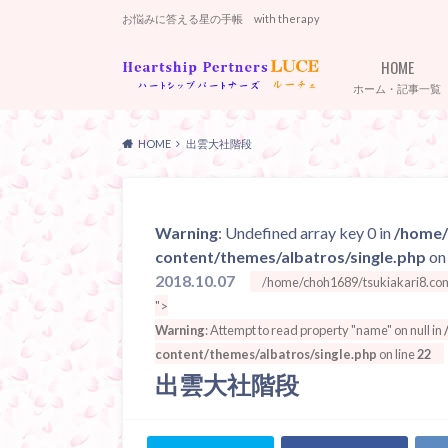
お悩みに答える星の手帳 with therapy
HOME
ホーム・記事一覧
HOME
出雲大社階段
Warning
: Undefined array key 0 in
/home/
content/themes/albatros/single.php
on 
2018.10.07
/home/choh1689/tsukiakari8.com/
">
Warning
: Attempt to read property "name" on null in
content/themes/albatros/single.php
on line
22
出雲大社階段