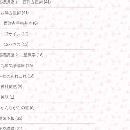
基礎講座１ 西洋占星術
(41)
西洋占星術
(41)
西洋占星術基本
(8)
12サイン
(13)
12ハウス
(13)
基礎講座２ 九星気学
(16)
九星気学講座
(16)
神社のあれこれ
(16)
神社徒然
(9)
神話
(1)
かんながらの道
(6)
運気予報
(33)
天空模様
(21)