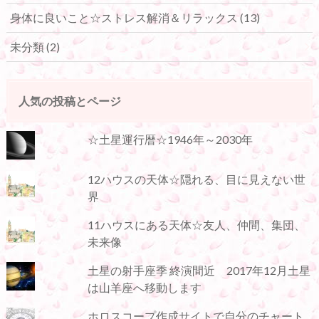
身体に良いこと☆ストレス解消＆リラックス
(13)
未分類
(2)
人気の投稿とページ
☆土星運行暦☆1946年～2030年
12ハウスの天体☆隠れる、目に見えない世
界
11ハウスにある天体☆友人、仲間、集団、
未来像
土星の射手座季 終演間近 2017年12月土星
は山羊座へ移動します
ホロスコープ作成サイトで自分のチャート