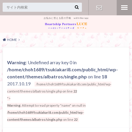
お悩みに答える星の手帳 with therapy
【お問合
せ】
HOME
Warning
: Undefined array key 0 in
/home/choh1689/tsukiakari8.com/public_html/wp-
content/themes/albatros/single.php
on line
18
2017.10.19
/home/choh1689/tsukiakari8.com/public_html/wp-
content/themes/albatros/single.php on line
22
">
Warning
: Attempt to read property "name" on null in
/home/choh1689/tsukiakari8.com/public_html/wp-
content/themes/albatros/single.php
on line
22