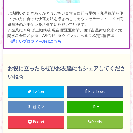
ご訪問いただきありがとうございます☆西洋占星術・九星気学を使
いその方に合った快運方法を導き出してカウンセラーマインドで問
題解決のお手伝いをさせていただいています。
☆企業に30年以上勤務後 現在 開運運命学、西洋占星術研究家☆太
陽水星金星乙女座、ASC牡牛座☆メンタルヘルス検定2種取得
⇒
詳しいプロフィールはこちら
お役に立ったらぜひお友達にもシェアしてくださ
いね☆
Twitter
Facebook
はてブ
LINE
Pocket
feedly