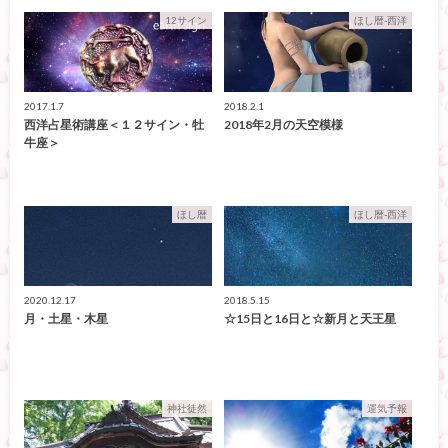
12サイン
ほし暦-西洋
2017.1.7
2018.2.1
西洋占星術講座＜１２サイン・牡
2018年2月の天空模様
牛座＞
ほし暦
ほし暦-西洋
2020.12.17
2018.5.15
月・土星・木星
☆15日と16日と☆新月と天王星
神社徒然
運気予報